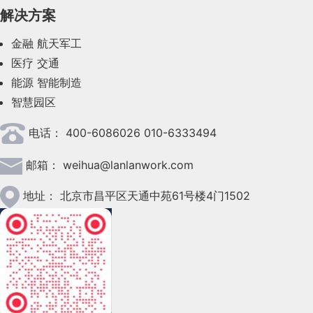
解决方案
2023年7月(62)
金融
航天军工
2023年6月(58)
医疗
交通
2023年5月(28)
能源
智能制造
智慧园区
2023年4月(47)
电话：
400-6086026 010-6333494
2023年3月(37)
邮箱：
weihua@lanlanwork.com
2023年2月(90)
2023年1月(78)
地址：
北京市昌平区天通中苑61号楼4门1502
2022年12月(45)
2022年11月(69)
2022年10月(51)
2022年9月(135)