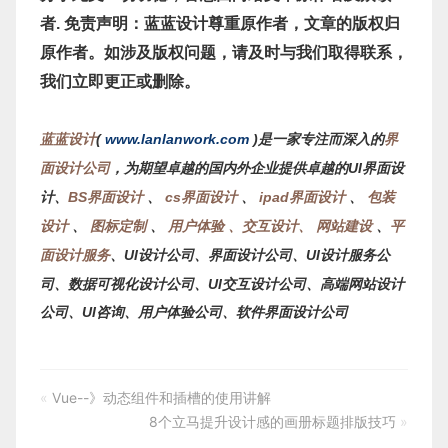
者. 免责声明：蓝蓝设计尊重原作者，文章的版权归
原作者。如涉及版权问题，请及时与我们取得联系，
我们立即更正或删除。
蓝蓝设计
(
www.lanlanwork.com
)是一家专注而深入的
界
面设计公司
，为期望卓越的国内外企业提供卓越的UI界面设
计、
BS界面设计
、
cs界面设计
、
ipad界面设计
、
包装
设计
、
图标定制
、
用户体验 、交互设计、
网站建设
、
平
面设计服务
、
UI设计公司、界面设计公司、UI设计服务公
司、数据可视化设计公司、UI交互设计公司、高端网站设计
公司、UI咨询、用户体验公司、软件界面设计公司
«
Vue--》动态组件和插槽的使用讲解
8个立马提升设计感的画册标题排版技巧
»