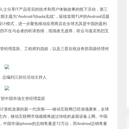
人士分享IT产品背后的技术和用户体验故事的线下活动，第三
“Android与bada实战”，延续首期TUP的Android话题
UI设计模式，进一步聚焦移动应用商店在全球尤其是中国的盈利
挡不住与会者的听讲热情，现场座无虚席，听众与嘉宾热烈互
经理栾跃、工程师刘昌皓，以及三星在线业务部高级经理何
员》总编刘江担任活动主持人
广部中国市场主管经理栾跃
算机发展的新一代浪潮——移动互联网已经汹涌袭来，全球
几年之内，移动互联网市场规模将超过传统的桌面设备上网。中国
国市场Iphone的总销售量是72万台，而Andriod总销售量