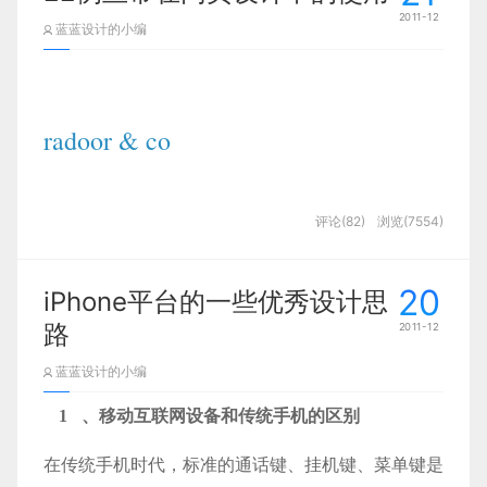
一、骨骼型
2011-12
蓝蓝设计的小编
骨骼型是一种规范的理性的分割方法。常见的骨骼有
竖向通栏、双栏、三栏、四栏和横向通栏、双栏、三
栏和四栏等。一般以竖向分栏为多。在图片和文字的
编排上
则严格按照骨骼比例进行编排配置，给人以
radoor & co
严谨、和谐、理性的美。骨骼经过相互混合后的版
式，既理性、条理，又活泼而具弹性。
评论(82)
浏览(7554)
20
iPhone平台的一些优秀设计思
路
2011-12
蓝蓝设计的小编
1
、移动互联网设备和传统手机的区别
在传统手机时代，标准的通话键、挂机键、菜单键是