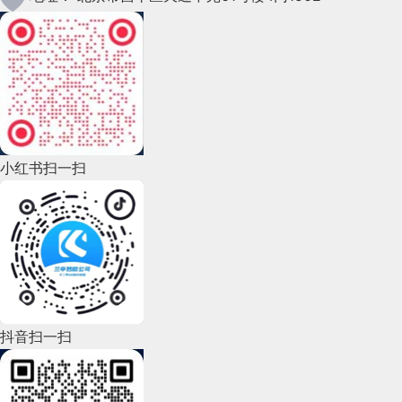
规则适用于选手怎样从沙坑里打出球。从沙坑里打出
2022年12月(45)
球非常困难。
2022年11月(69)
Hazard 障碍 选手不容易打球的地方或者事
2022年10月(51)
物。有一些特殊规则适用。包括池塘、河流和湖，这
2022年9月(135)
些叫做水障碍。如果他们把球打到障碍里，选手可以
小红书扫一扫
弃球，然后从一个特殊地方打球，也可以招致罚球。
2022年8月(60)
2022年7月(111)
Divot 草皮（削下来）高尔夫选手削下来或者击
2022年6月(162)
球后削下来的草皮。
2022年5月(143)
2022年4月(86)
Driver 木杆（1号）有圆的大杆头的大木杆，用
抖音扫一扫
来击出长距离的球。高尔夫选手自己的球袋里可能没
2022年3月(119)
有准备。大力击球就是用
1号木杆
击出长距离的球。