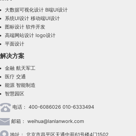
72杆。当选手打完一洞用完同等数量的杆数，那么
2023年11月(41)
大数据可视化设计
B端UI设计
他们就使用了为这个洞设定标准杆同样的数量。
系统UI设计
移动端UI设计
2023年10月(14)
图标设计
软件开发
2023年9月(27)
Birdie小鸟球是指高尔夫选手使用了为一洞设定
高端网站设计
logo设计
标准杆少一杆的数量打完一洞。例如标准杆是4杆，
平面设计
2023年8月(88)
但选手只使用3杆就打完这洞。
解决方案
2023年7月(62)
金融
航天军工
2023年6月(58)
Eagle老鹰球是指高尔夫选手使用了为一洞设定
医疗
交通
标准杆少两杆的数量打完一洞。
2023年5月(28)
能源
智能制造
智慧园区
2023年4月(47)
Bogie 博基 是指高尔夫选手使用了为一洞设定
电话：
400-6086026 010-6333494
2023年3月(37)
标准杆多一杆的数量打完一洞。
邮箱：
weihua@lanlanwork.com
2023年2月(90)
Bunker沙坑 在球场周围设的沙坑。有一些特殊
2023年1月(78)
地址：
北京市昌平区天通中苑61号楼4门1502