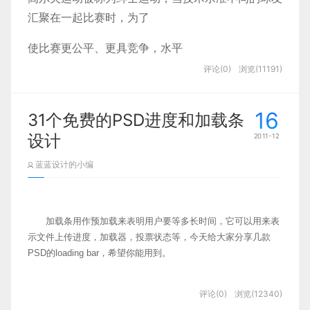
他们的影片之一。
也许他们听到
谷歌视频
是这样做的好去处。
在到
汇聚在一起比赛时，为了
达现场后，他们发现了一个链接，分享他们的视频和接下来发生了什
么？
他们得到了在图13.1的形式。
使比赛更公平、更具竞争，水平
高的球友要让水平较差的球友，
评论(0)
浏览(11191)
如何计算每一位球员
让分点
的
多少，即出现了差点。下面向您介绍最常用的差点计
16
31个免费的PSD进度和加载条
算方法：
设计
2011-12
蓝蓝设计的小编
1、平均法：
加载条用作预加载来表明用户要等多长时间，它可以用来表
差点=五次比赛的平均成绩-标准杆
示文件上传进度，加载器，投票状态等，今天给大家分享几款
PSD的loading bar，希望你能用到。
2、新新
贝利亚
计算法
Upload to Cloud
评论(0)
浏览(12340)