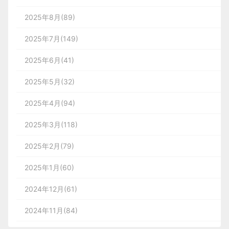
2025年8月(89)
术语：
2025年7月(149)
2025年6月(41)
Tee发球台 高尔夫选手每洞发第一个球的平坦区
2025年5月(32)
域。他们必须在发球台两个标志之间发球。这也指高
尔夫选手只可以在第一次击球使用的木制或者塑料制
2025年4月(94)
的spike，把球举起来，这样打球更容易一些。
2025年3月(118)
2025年2月(79)
The Green果岭 在球洞周围非常平坦的区域。
这个区域的草很特殊，有利于选手将球推到洞中。
2025年1月(60)
2024年12月(61)
Fairway 球道 从发球台到果岭之间宽阔的草区
2024年11月(84)
域。