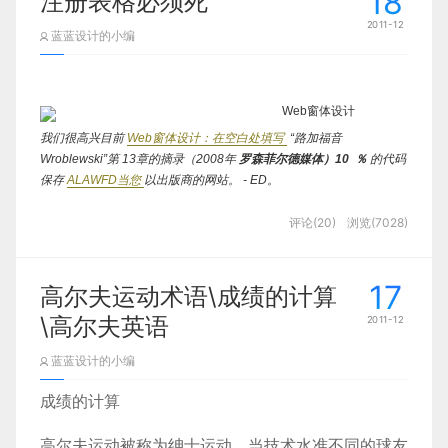
18
注册表格必须死
2011-12
蓝蓝设计的小编
我们很高兴目前
Web窗体设计：在空白处填写
“路加福音
Wroblewski”第
13章的摘录（2008年
罗森菲尔德媒体）10
％
的代码
保存
ALAWFD当您
以出版商的网站。
- ED。
在底部的几个按键的处理上（返回、菜单、
home
、
我就出来了，并说这：注册表单必须死。
在这本书的介绍中，我描述
评论(20)
浏览(7028)
搜索），
Android
的做法似乎介于传统手机和
的绊脚石后，被推荐到Web服务的过程。
你到达急于潜水，并开始从
事和迎接你的第一件事就是什么呢？
一种形式。
iPhone
两者之间，既保留了传统手机的一些特性，
17
但也在学习
iPhone
的触屏做法。
从苹果遵循极简的
高尔夫运动术语\成绩的计算
我们可以做得更好。
事实上，我相信我们可以得到与从事数字化服务
iPhone
的方式，告诉他们这样的服务是如何工作的，以及为什么他们应该关
设计思路来看，
做得更彻底、更加一 些。
\高尔夫英语
2011-12
心不够使用它们的人。
我也相信我们可以做的，没有明确地让他们填
写一个注册的形式作为第一步。
蓝蓝设计的小编
但是，在我们到逐步参与的潜力（您的路径，登录“dullery”），让我
成绩的计算
们来看看，如何从事与在线服务的过程中通常工程。
自2007年以来，
在线视频的一个突破的一年，是安全的假设，有很多人在网络上去后
高尔夫运动被称为绅士运动，当技术水准不同的球友