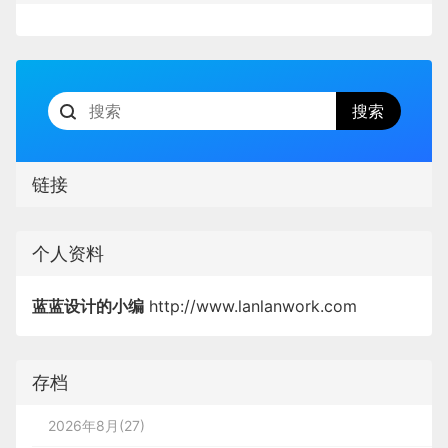
bogey/double bogey/triple bogey
左曲球draw/hook 右曲球slice/fade
总杆gross 净杆net 差点handicap
链接
休息亭half-way house 旗杆pin
个人资料
握杆、站姿
蓝蓝设计的小编
http://www.lanlanwork.com
1、左手：把杆子从食指靠掌的第一指节斜着横
存档
贯上紧紧地靠着掌缘下端的厚肉垫，大拇指跟食指
的“V”形纹要指着右眼。
2026年8月(27)