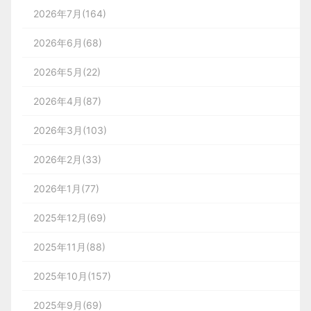
2026年7月(164)
2、右手：全用指头去握杆，杆子直着压过靠掌
2026年6月(68)
的指节上，一定要握在手掌之外。中指及无名指吃力
最重，在练习右手握杆的时候，把右手的大拇指和食
2026年5月(22)
指拿开，拇指和食指形成“V”形纹指着下巴。
2026年4月(87)
2026年3月(103)
3、合：两手握杆的时候，要联结在一起形成一
体。右手的小指头在左手指和中指之间的夹缝里；左
2026年2月(33)
手的大拇指正好平稳地被藏在右掌拇指下的窝里。
2026年1月(77)
2025年12月(69)
4、站姿：右脚
方方正正
的抵着假想中与弹道平
行的一条线呈90°。左脚向外开1/4，以5#铁杆为
2025年11月(88)
准，双脚分开与肩同宽，比5#铁杆长的就开得宽；
2025年10月(157)
比5#铁杆短的，双脚就向内拢一些。双臂和关节尽
量向身体靠紧，双脚向内指。
2025年9月(69)