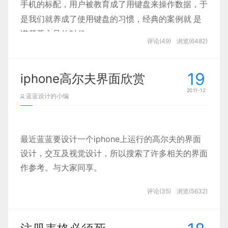
手机的标配，用户被教育成了用键盘来操作数据，于
是我们就养成了使用键盘的习惯，经典的案例就 是
诺基亚主导的时代。
评论(49)
浏览(6482)
在移动互联网时代，特别是触屏的大规模应用，手机
的功能已经发生了转变，对互联网内容的浏览、下
19
iphone高尔夫界面欣赏
载、消费等等成为主要应用场景，触摸屏成为行业
2011-12
蓝蓝设计的小编
趋势，直接对内容进行操作，在屏幕范围内的点击成
为主要的操作。
绝大部分操作通过直接和内容交互完
成，不要让用户通过中间设备间接进行控制。
最近蓝蓝要设计一个iphone上运行的高尔夫的界面
设计，交互及视觉设计，所以搜索了许多相关的界面
因此，就可以理解为什么苹果会这么激进，只保留了
作参考。与大家同享。
一个
home
键，而将其他功能性的操作全部做在了屏
幕里面。
评论(35)
浏览(5632)