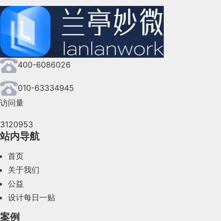
2024年10月(167)
Rough 长草区 球道的边缘区，草更长一些，所
2024年9月(144)
以不容易打球。
2024年8月(164)
400-6086026
2024年7月(107)
Hole洞 高尔夫球场上一共有18个洞。由发球
台、球道和果岭组成。洞也指事实上高尔夫选手想把
2024年6月(63)
010-63334945
球打进的洞，通常里面插一只旗来指示。
访问量
2024年5月(73)
3120953
2024年4月(44)
Pin 洞 是事实上洞的另一种说法，有一只旗来
站内导航
指示。
2024年3月(50)
首页
2024年2月(58)
关于我们
公益
Par 标准杆 是指高尔夫选手把球打进指定洞里
2024年1月(44)
设计每日一贴
应该使用的标准或者打球的特定数目。通常由洞的长
2023年12月(47)
度和难度决定，一般为3~5杆。18洞的总杆数应为
案例