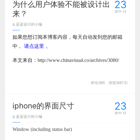
23
为什么用户体验不能被设计出
来？
2011-12
蓝蓝设计的小编
如果您想订阅本博客内容，每天自动发到您的邮箱
中，
请点这里
。
本文来自：
http://www.chinavisual.co/archives/3080/
评论(88)
浏览(6873)
最近有很多设计师在讨论用户体验相关话题。我们应
23
iphone的界面尺寸
该让我们的用户获得更好的体验，试着让他们喜欢我
2011-12
蓝蓝设计的小编
们的网站，应用程序和启动界面。用户体验是一个非
常模糊的概念，所以很多人对她的认识还存在偏差。
Window (including status bar)
另外有很多设计师看似对如何定位用户体验有坚定的