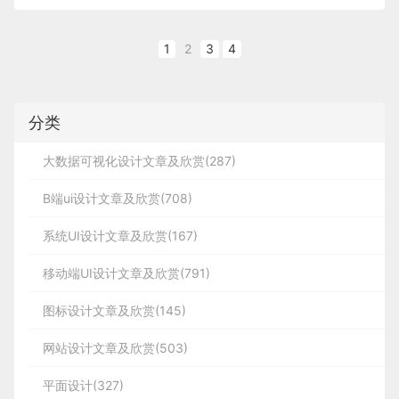
A、从18洞中任选12洞的杆数总和×1.5=总数
1
2
3
4
B、从此总杆数减去标准杆后×0.8=差点
分类
即（12洞杆数总和×1.5—标准杆）×0.8=差点
大数据可视化设计文章及欣赏(287)
B端ui设计文章及欣赏(708)
C、净杆=总杆-差点
系统UI设计文章及欣赏(167)
移动端UI设计文章及欣赏(791)
高尔夫英语
图标设计文章及欣赏(145)
网站设计文章及欣赏(503)
球童caddy 球道fairway 发球区/球座tee
平面设计(327)