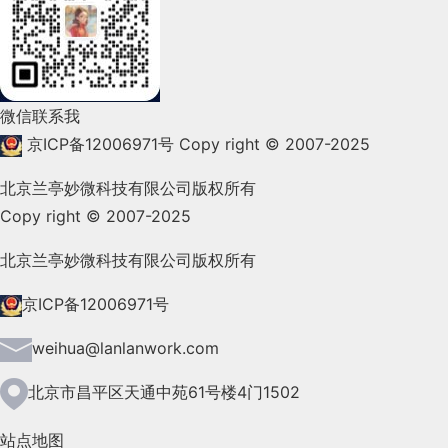
2022年2月(53)
2022年1月(99)
Putter 推杆 有小平头的球杆，用作在果岭上推
球，使球进洞的杆。To “putt”是用推杆推球。
2021年12月(105)
微信联系我
2021年11月(83)
京ICP备12006971号
Copy right © 2007-2025
Iron 铁杆 用金属做的杆，有角度的杆头是用作
2021年10月(101)
中距离的击球。高尔夫球手会带很多这种杆。杆号越
北京兰亭妙微科技有限公司版权所有
小（例如4号铁杆），球击得越远。
Copy right © 2007-2025
2021年9月(153)
2021年8月(147)
北京兰亭妙微科技有限公司版权所有
Pitch劈击出一杆非常短而高的击球，通常在果
2021年7月(149)
京ICP备12006971号
岭边缘附近击出，或在沙坑外面或要越过某物体。
2021年6月(157)
weihua@lanlanwork.com
Wedge 沙杆或劈起杆是一种特殊铁杆，在杆头
2021年5月(124)
北京市昌平区天通中苑61号楼4门1502
有更大的角度，后部设计得光滑，用作从沙坑处非常
2021年4月(185)
短而高的击球
站点地图