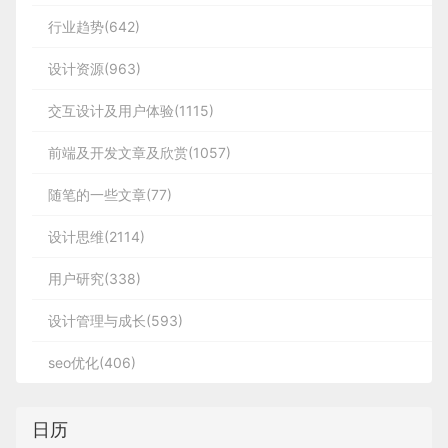
果岭green 球杆club 木杆wood 铁杆iron
行业趋势(642)
设计资源(963)
推杆putter
界外球
OB（out of bounds）
交互设计及用户体验(1115)
前端及开发文章及欣赏(1057)
障碍hazard 沙坑bunker 标准杆par
随笔的一些文章(77)
低于标准杆一杆/两杆/三杆：
设计思维(2114)
用户研究(338)
birdie/eagle/albatross
设计管理与成长(593)
seo优化(406)
高于标准杆一杆/两杆/三杆：
日历