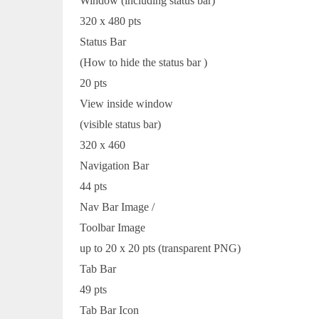
Window (including status bar)
320 x 480 pts
Status Bar
(How to hide the status bar )
20 pts
View inside window
(visible status bar)
320 x 460
Navigation Bar
44 pts
Nav Bar Image /
Toolbar Image
up to 20 x 20 pts (transparent PNG)
Tab Bar
49 pts
Tab Bar Icon