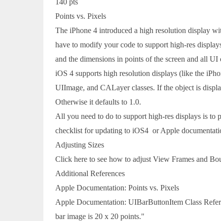
140 pts
Points vs. Pixels
The iPhone 4 introduced a high resolution display wi
have to modify your code to support high-res displays
and the dimensions in points of the screen and all UI
iOS 4 supports high resolution displays (like the iP
UIImage, and CALayer classes. If the object is displayi
Otherwise it defaults to 1.0.
All you need to do to support high-res displays is to
checklist for updating to iOS4 or Apple documentati
Adjusting Sizes
Click here to see how to adjust View Frames and Bo
Additional References
Apple Documentation: Points vs. Pixels
Apple Documentation: UIBarButtonItem Class Referenc
bar image is 20 x 20 points."