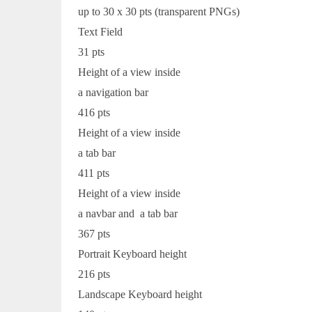
up to 30 x 30 pts (transparent PNGs)
Text Field
31 pts
Height of a view inside
a navigation bar
416 pts
Height of a view inside
a tab bar
411 pts
Height of a view inside
a navbar and a tab bar
367 pts
Portrait Keyboard height
216 pts
Landscape Keyboard height