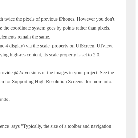
th twice the pixels of previous iPhones. However you don't
; the coordinate system goes by points rather than pixels,
 elements remain the same.
hone 4 display) via the scale property on UIScreen, UIView,
ng high-res content, its scale property is set to 2.0.
 provide @2x versions of the images in your project. See the
on for Supporting High Resolution Screens for more info.
unds .
e says "Typically, the size of a toolbar and navigation