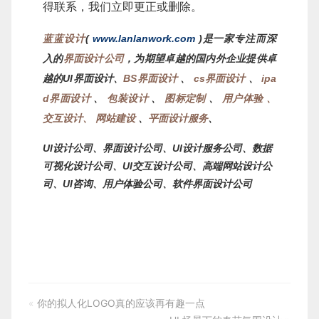
得联系，我们立即更正或删除。
蓝蓝设计
(
www.lanlanwork.com
)是一家专注而深
入的
界面设计公司
，为期望卓越的国内外企业提供卓
越的UI界面设计、
BS界面设计
、
cs界面设计
、
ipa
d界面设计
、
包装设计
、
图标定制
、
用户体验 、
交互设计、
网站建设
、
平面设计服务
、
UI
、界面设计公司、
UI
公司、数据
设计公司
设计服务
可视化设计公司、
UI
交互设计公司
、高端网站设计公
UI
软件界面设计公司
司、
咨询、用户体验公司、
«
你的拟人化LOGO真的应该再有趣一点