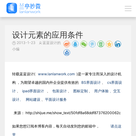
设计元素的应用条件
2013-1-23
蓝蓝设计的
小编
转载蓝蓝设计(
www.lanlanwork.com
)是一家专注而深入的设计机
构 ，为期望卓越的国内外企业提供有效的
BS界面设计
、
cs界面设
计
、
ipad界面设计
、
包装设计
、
图标定制
、
用户体验 、交互
设计、
网站建设
、
平面设计服务
来源：
http://shijue.me/show_text/50fdf8a68ddf87376200062c
如果您想订阅本博客内容，每天自动发到您的邮箱中，
请点这
里