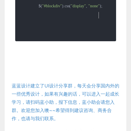
                $(
"#blockdiv"
).css(
"display"
, 
"none"
);

                $(
"#hidediv"
).show();
//显示div 
                $(
"#blockdiv"
).hide();
//隐藏div 
蓝蓝设计建立了UI设计分享群，每天会分享国内外的
一些优秀设计，如果有兴趣的话，可以进入一起成长
学习，请扫码蓝小助，报下信息，蓝小助会请您入
群。欢迎您加入噢~~希望得到建议咨询、商务合
作，也请与我们联系。