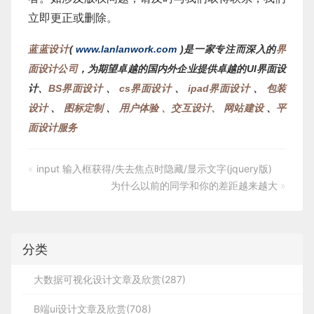
立即更正或删除。
蓝蓝设计
(
www.lanlanwork.com
)是一家专注而深入的
界
面设计公司
，为期望卓越的国内外企业提供卓越的UI界面设
计、
BS界面设计
、
cs界面设计
、
ipad界面设计
、
包装
设计
、
图标定制
、
用户体验 、交互设计、
网站建设
、
平
面设计服务
«
input 输入框获得/失去焦点时隐藏/显示文字(jquery版)
为什么以前的同学和你的差距越来越大
»
分类
大数据可视化设计文章及欣赏(287)
B端ui设计文章及欣赏(708)