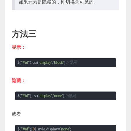
如果元素是隐藏的，则切换为可见的。
方法三
显示：
$(
"#id"
).css(
'display'
,
'block'
);
//显示
隐藏：
$(
"#id"
).css(
'display'
,
'none'
);
//隐藏
或者
$(
"#id"
)[
0
].style.display=
'none'
;