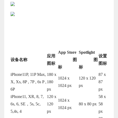
App Store
Spotlight
应用
设置
设备名称
图
图
图标
图标
标
标
iPhone11P, 11P Max,
180 x
87 x
1024 x
120 x 120
X, Xs, 8P , 7P , 6s P ,
180
87
1024 px
px
6P
px
px
iPhone11, XR, 8, 7,
120 x
58 x
1024 x
6s, 6, SE，5s, 5c,
120
80 x 80 px
58
1024 px
5,4s, 4
px
px