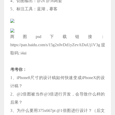
4、切图输出：@2x @3x两套
5、标注工具：蓝湖，摹客
两图psd下载链接：
https://pan.baidu.com/s/15g2x0vDd1yZevADuUj1V3g
提
取码: i4ai
考考你：
1、iPhone8尺寸的设计稿如何快速变成iPhoneX的设
计稿？
2、@2倍图被当作@3倍进行开发，会导致什么样的
后果？
3、为什么要用375x667pt @1倍图进行设计？（后文