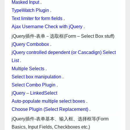
Masked Input
.
TypeWatch Plugin
.
Text limiter for form fields
.
Ajax Username Check with jQuery
.
jQuery插件-表单－选取框(Form – Select Box stuff)
jQuery Combobox
.
jQuery controlled dependent (or Cascadign) Select
List
.
Multiple Selects
.
Select box manipulation
.
Select Combo Plugin
.
jQuery – LinkedSelect
Auto-populate multiple select boxes
.
Choose Plugin (Select Replacement)
.
jQuery插件-表单基本、输入框、选择框等(Form
Basics, Input Fields, Checkboxes etc.)