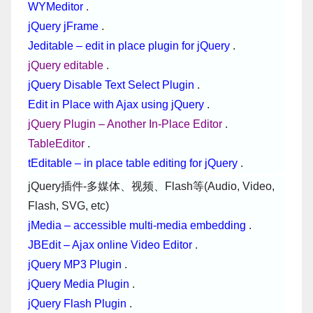
WYMeditor
.
jQuery jFrame
.
Jeditable – edit in place plugin for jQuery
.
jQuery editable
.
jQuery Disable Text Select Plugin
.
Edit in Place with Ajax using jQuery
.
jQuery Plugin – Another In-Place Editor
.
TableEditor
.
tEditable – in place table editing for jQuery
.
jQuery插件-多媒体、视频、Flash等(Audio, Video,
Flash, SVG, etc)
jMedia – accessible multi-media embedding
.
JBEdit – Ajax online Video Editor
.
jQuery MP3 Plugin
.
jQuery Media Plugin
.
jQuery Flash Plugin
.