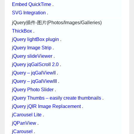
Embed QuickTime
.
SVG Integration
.
jQuery插件-图片(Photos/Images/Galleries)
ThickBox
.
jQuery lightBox plugin
.
jQuery Image Strip
.
jQuery slideViewer
.
jQuery jqGalScroll 2.0
.
jQuery – jqGalViewII
.
jQuery – jqGalViewIII
.
jQuery Photo Slider
.
jQuery Thumbs – easily create thumbnails
.
jQuery jQIR Image Replacement
.
jCarousel Lite
.
jQPanView
.
jCarousel
.