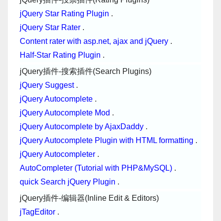
jQuery Star Rating Plugin
.
jQuery Star Rater
.
Content rater with asp.net, ajax and jQuery
.
Half-Star Rating Plugin
.
jQuery插件-搜索插件(Search Plugins)
jQuery Suggest
.
jQuery Autocomplete
.
jQuery Autocomplete Mod
.
jQuery Autocomplete by AjaxDaddy
.
jQuery Autocomplete Plugin with HTML formatting
.
jQuery Autocompleter
.
AutoCompleter (Tutorial with PHP&MySQL)
.
quick Search jQuery Plugin
.
jQuery插件-编辑器(Inline Edit & Editors)
jTagEditor
.