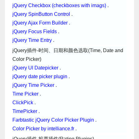
jQuery Checkbox (checkboxes with imags)
.
jQuery SpinButton Control
.
jQuery Ajax Form Builder
.
jQuery Focus Fields
.
jQuery Time Entry
.
jQuery插件-时间、日期和颜色选取(Time, Date and
Color Picker)
jQuery UI Datepicker
.
jQuery date picker plugin
.
jQuery Time Picker
.
Time Picker
.
ClickPick
.
TimePicker
.
Farbtastic jQuery Color Picker Plugin
.
Color Picker by intelliance.fr
.
jQuery插件-投票插件(Rating Plugins)