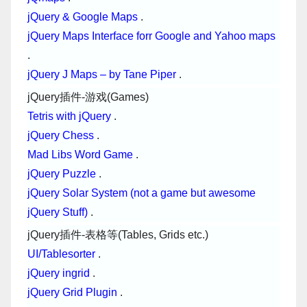
jQuery & Google Maps
.
jQuery Maps Interface forr Google and Yahoo maps
.
jQuery J Maps – by Tane Piper
.
jQuery插件-游戏(Games)
Tetris with jQuery
.
jQuery Chess
.
Mad Libs Word Game
.
jQuery Puzzle
.
jQuery Solar System (not a game but awesome
jQuery Stuff)
.
jQuery插件-表格等(Tables, Grids etc.)
UI/Tablesorter
.
jQuery ingrid
.
jQuery Grid Plugin
.