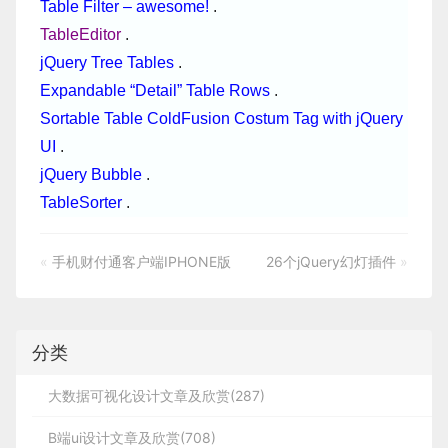
Table Filter – awesome!
.
TableEditor
.
jQuery Tree Tables
.
Expandable “Detail” Table Rows
.
Sortable Table ColdFusion Costum Tag with jQuery
UI
.
jQuery Bubble
.
TableSorter
.
«
手机财付通客户端IPHONE版
26个jQuery幻灯插件
»
分类
大数据可视化设计文章及欣赏(287)
B端ui设计文章及欣赏(708)