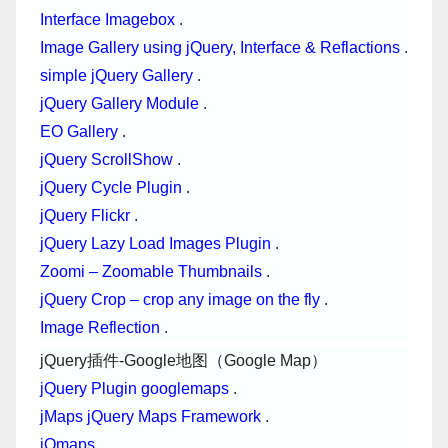
Interface Imagebox
.
Image Gallery using jQuery, Interface & Reflactions
.
simple jQuery Gallery
.
jQuery Gallery Module
.
EO Gallery
.
jQuery ScrollShow
.
jQuery Cycle Plugin
.
jQuery Flickr
.
jQuery Lazy Load Images Plugin
.
Zoomi – Zoomable Thumbnails
.
jQuery Crop – crop any image on the fly
.
Image Reflection
.
jQuery插件-Google地图（Google Map）
jQuery Plugin googlemaps
.
jMaps jQuery Maps Framework
.
jQmaps
.