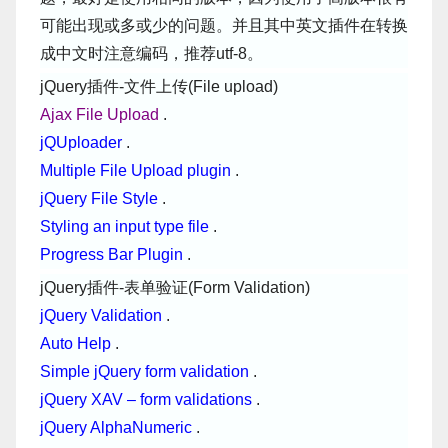
可能出现或多或少的问题。并且其中英文插件在转换
成中文时注意编码，推荐utf-8。
jQuery插件-文件上传(File upload)
Ajax File Upload
.
jQUploader
.
Multiple File Upload plugin
.
jQuery File Style
.
Styling an input type file
.
Progress Bar Plugin
.
jQuery插件-表单验证(Form Validation)
jQuery Validation
.
Auto Help
.
Simple jQuery form validation
.
jQuery XAV – form validations
.
jQuery AlphaNumeric
.