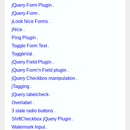
jQuery Form Plugin
.
jQuery-Form
.
jLook Nice Forms
.
jNice
.
Ping Plugin
.
Toggle Form Text
.
ToggleVal
.
jQuery Field Plugin
.
jQuery Form’n Field plugin
.
jQuery Checkbox manipulation
.
jTagging
.
jQuery labelcheck
.
Overlabel
.
3 state radio buttons
.
ShiftCheckbox jQuery Plugin
.
Watermark Input
.