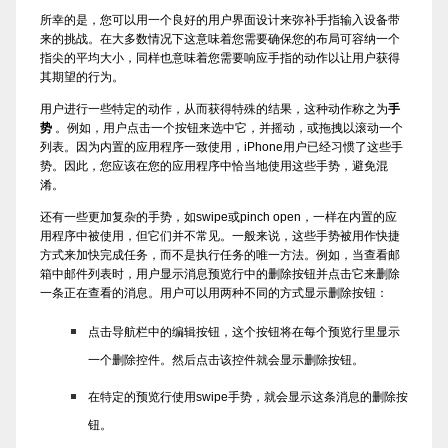
所幸的是，您可以用一个良好的用户界面设计来弥补手指输入设备带
来的挑战。在大多数情况下这意味着您需要确保您的布局可容纳一个
指尖的平均大小，同样也意味着您需要响应手指的动作以让用户获得
其期望的行为。
用户进行一些特定的动作，从而获得特殊的结果，这种动作称之为
手
势
。例如，用户点击一个按钮来选中它，并摇动，或拖拽以滚动一个
列表。因为内置的应用程序一致使用，iPhone用户已经习惯了这些手
势。因此，您应该在您的应用程序中恰当地使用这些手势，避免混
淆。
还有一些更加复杂的手势，如swipe或pinch open，一样在内置的应
用程序中被使用，但它们并不常见。一般来说，这些手势被用作快捷
方式来加快完成任务，而不是执行任务的唯一方法。例如，当查看邮
箱中邮件列表时，用户显示消息预览行中的删除按钮并点击它来删除
一条正在查看的消息。用户可以用两种不同的方式显示删除按钮：
点击导航栏中的编辑按钮，这个按钮将在每个预览行里显示
一个删除控件。然后点击该控件就会显示删除按钮。
在特定的预览行使用swipe手势，就会显示这条消息的删除按
钮。