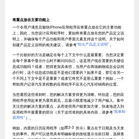
将重点放在主要功能上
一个令用户满意且愉快iPhone应用程序应将重点放在它的主要功能
上，因此，当您设计应用程序时，要始终将重点放在您的产品定义说
明上，并确保每个产品功能和用户界面元素支持这个说明。关于如何
“给出产品定义说明”
创建产品定义说明的相关建议， 请参考
。
一个比较好的方法是确定在每个上下文中什么是最重要。当您决定要
在每个屏幕中显示什么时不断问问自己，这是用户现在需要的关键信
息或功能吗？或者，想得更加具体些，当用户在商场购物或在会议间
步行时，这个信息或功能是不是他们需要的？如果不是，那它在另一
个不同上下文中是不是重要？或者它终究不是那么重要？例如，一个
帮助用户记录汽车里程数的应用程序不应关心汽车经销商的位置。
当您遵照这些准则时，您的解决方案变得更为清晰。特别是，您的应
用程序使用起来更为显而易见，且最小限度地减少了用户输入。集中
关注您的解决方案的重点，从而使得用户能更加方便，快速地进入到
“简单和
应用程序中最重要的部分（关于这些准则的具体内容，请参考
易用性”
）。
图3-3
例如，内置的日历应用程序（如
所示）重点在于日期及当天发
生的事件。用户可以使用具有明确标签的按钮显示当前日期，选择查