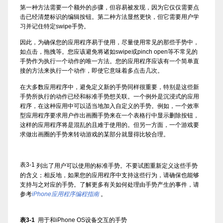
第一种方法需要一个额外的步骤，但容易被发现，因为它仅仅需要点
击已经清楚标识的编辑按钮。第二种方法显然更快，但它需要用户学
习并记住特定swipe手势。
因此，为确保您的应用程序易于使用，尽量使用常见的那些手势中，
如点击，拖拽等。您应该避免将诸如swipe或pinch open等不常见的
手势作为执行一个动作的唯一方法。您的应用程序应该有一个简单直
接的方法来执行一个动作，即使它意味着多点击几次。
在大多数应用程序中，避免定义新的手势同样很重要，特别是这些新
手势所执行的动作已经和标准手势想关联。一个例外是沉浸式的应用
程序，在这种应用中可以适当地加入自定义的手势。例如，一个效率
型应用程序要求用户作出画圈手势来在一个表格行中显示删除按钮，
这样的应用程序将是混乱的且难于使用的。但另一方面，一个游戏要
求做出画圈的手势来转动游戏的某部分就显得比较合理。
表3-1
列出了用户可以使用的标准手势。不要试图重新定义这些手势
的含义；相反地，如果您的应用程序中支持这些行为，请确保也能够
支持与之对应的手势。了解更多有关如何处理由手势产生的事件，请
参考
iPhone应用程序编程指南
。
表3-1
用于和iPhone OS设备交互的手势