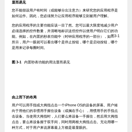
显而易见
您不能假设用户有时间（或能够分出注意力）来研究您的应用程序是
如何运作。因此，您必须努力让应用程序能够立刻被用户理解。
您的应用程序的主要功能应该一目了然。您可以最大限度地减少用户
必须选择的控件数量，并清晰地标识这些控件以便用户明白它们的功
图3-1
能。例如，在内置的秒表功能中（时钟应用程序的一部分），如
所示，用户一眼就可以看出哪个是停止按钮，哪个是启动按钮，哪个
是用来记录每圈时间。
图 3-1
内置秒表功能的用法显而易见
由上而下的布局
用户可以用手指或大拇指点击一个iPhone OS的设备的屏幕。用户倾
向于用他们的非惯用手握住设备（或搁在手心），用惯用手的手指点
击设备。当使用大拇指时，人们要么将设备一手握住，然后用大拇指
点击，要么将设备握于双手间，同时用两根大拇指点击。无论用哪一
种方式，对于用户来说屏幕最上方都是最显眼的。