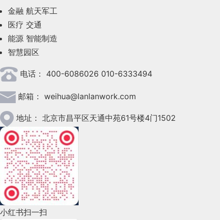
金融
航天军工
2023年6月(58)
医疗
交通
2023年5月(28)
能源
智能制造
智慧园区
2023年4月(47)
电话：
400-6086026 010-6333494
2023年3月(37)
邮箱：
weihua@lanlanwork.com
2023年2月(90)
2023年1月(78)
地址：
北京市昌平区天通中苑61号楼4门1502
2022年12月(45)
2022年11月(69)
2022年10月(51)
2022年9月(135)
小红书扫一扫
2022年8月(60)