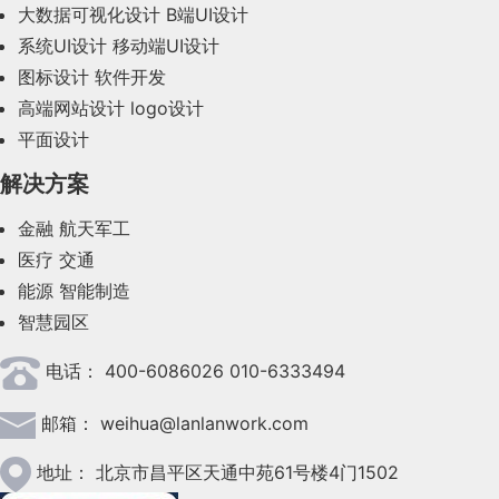
2023年11月(41)
大数据可视化设计
B端UI设计
系统UI设计
移动端UI设计
2023年10月(14)
图标设计
软件开发
2023年9月(27)
高端网站设计
logo设计
平面设计
2023年8月(88)
解决方案
2023年7月(62)
金融
航天军工
2023年6月(58)
医疗
交通
2023年5月(28)
能源
智能制造
智慧园区
2023年4月(47)
电话：
400-6086026 010-6333494
2023年3月(37)
邮箱：
weihua@lanlanwork.com
2023年2月(90)
2023年1月(78)
地址：
北京市昌平区天通中苑61号楼4门1502