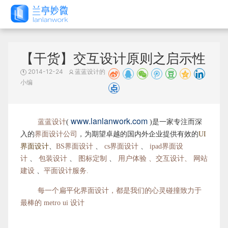
【干货】交互设计原则之启示性
2014-12-24
蓝蓝设计的
小编
www.lanlanwork.com
蓝蓝设计
(
)是一家专注而深
入的
界面设计公司
，为期望卓越的国内外企业提供有效的
UI
界面设计
、
BS界面设计
、
cs界面设计
、
ipad界面设
计
、
包装设计
、
图标定制
、
用户体验 、交互设计、
网站
建设
、
平面设计服务
.
每一个扁平化界面设计，都是我们的心灵碰撞
致力于
最棒的 metro ui 设计