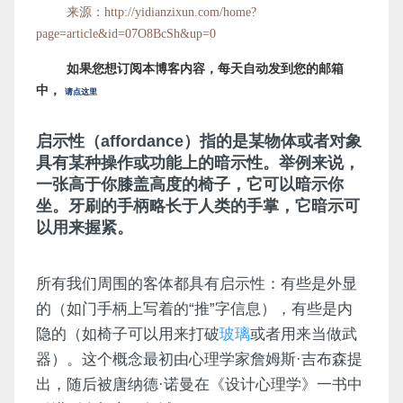
来源：http://yidianzixun.com/home?
page=article&id=07O8BcSh&up=0
如果您想订阅本博客内容，每天自动发到您的邮箱
中，
请点这里
启示性（affordance）指的是某物体或者对象
具有某种操作或功能上的暗示性。举例来说，
一张高于你膝盖高度的椅子，它可以暗示你
坐。牙刷的手柄略长于人类的手掌，它暗示可
以用来握紧。
所有我们周围的客体都具有启示性：有些是外显
的（如门手柄上写着的“推”字信息），有些是内
隐的（如椅子可以用来打破
玻璃
或者用来当做武
器）。这个概念最初由心理学家詹姆斯·吉布森提
出，随后被唐纳德·诺曼在《设计心理学》一书中