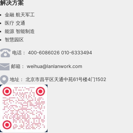
解决方案
2023年7月(62)
金融
航天军工
2023年6月(58)
医疗
交通
2023年5月(28)
能源
智能制造
智慧园区
2023年4月(47)
电话：
400-6086026 010-6333494
2023年3月(37)
邮箱：
weihua@lanlanwork.com
2023年2月(90)
2023年1月(78)
地址：
北京市昌平区天通中苑61号楼4门1502
2022年12月(45)
2022年11月(69)
2022年10月(51)
2022年9月(135)