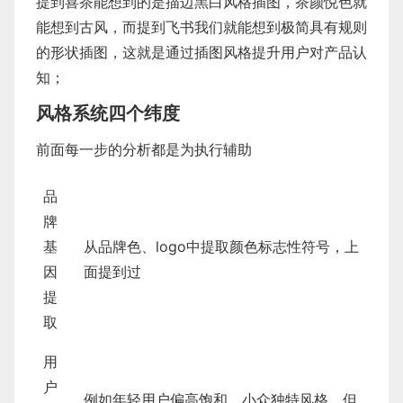
提到喜茶能想到的是描边黑白风格插图，茶颜悦色就
能想到古风，而提到飞书我们就能想到极简具有规则
的形状插图，这就是通过插图风格提升用户对产品认
知；
风格系统四个纬度
前面每一步的分析都是为执行辅助
品
牌
基
从品牌色、logo中提取颜色标志性符号，上
因
面提到过
提
取
用
户
例如年轻用户偏高饱和，小众独特风格，但