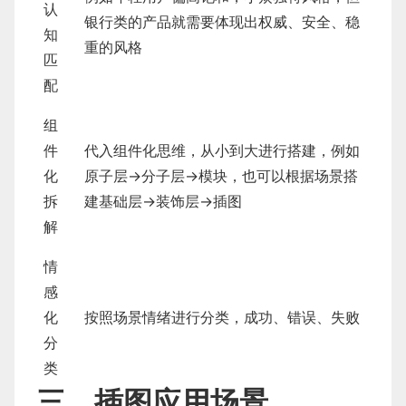
认
银行类的产品就需要体现出权威、安全、稳
知
重的风格
匹
配
组
件
代入组件化思维，从小到大进行搭建，例如
化
原子层→分子层→模块，也可以根据场景搭
拆
建基础层→装饰层→插图
解
情
感
化
按照场景情绪进行分类，成功、错误、失败
分
类
三、插图应用场景