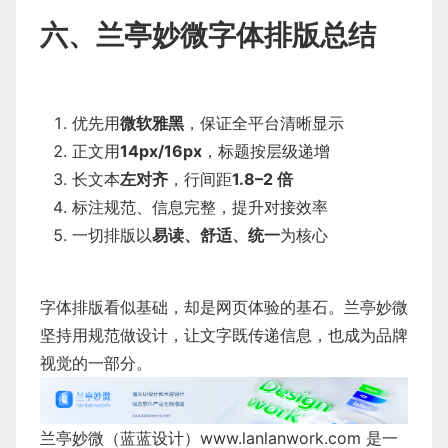
六、兰亭妙微字体排版总结
优先用
微软雅黑
，保证全平台清晰显示
正文用
14px/16px
，标题按层级递增
长文本
左对齐
，行间距
1.8–2 倍
标注规范、信息完整，提升对接效率
一切排版以
易读、舒适、统一
为核心
字体排版看似基础，却是网页体验的基石。兰亭妙微
坚持用规范做设计，让文字既传递信息，也成为品牌
视觉的一部分。
兰亭妙微（蓝蓝设计）
www.lanlanwork.com
是一