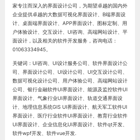
家专注而深入的界面设计公司，为期望卓越的国内外
企业提供卓越的
大数据可视化界面设计
、
B端界面设
计
、
桌面端界面设计
、
APP界面设计
、
图标定制
、
用
户体验设计
、
交互设计
、
UI咨询
、
高端网站设计
、
平
面设计
，以及相关的软件开发服务，咨询电话：
01063334945。
关键词：
UI咨询
、
UI设计服务公司
、
软件界面设计公
司、界面设计公司、
UI设计公司
、
UI交互设计公司
、
数据可视化设计公司
、
用户体验公司
、
高端网站设计
公司
、
银行金融软件
UI界面设计
、
能源及监控软件
UI
界面设计
、
气象行业
UI界面设计
、
轨道交通界面设
计
、
地理信息系统
GIS UI界面设计
、
航天军工软件
UI
界面设计
、
医疗行业软件
UI界面设计
、
教育行业软件
UI界面设计
、
企业信息化UI界面设计、
软件qt开发
、
软件wpf开发
、
软件vue开发.