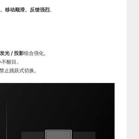
、移动顺滑、反馈强烈
。
外发光 / 投影
组合强化。
小不醒目。
禁止跳跃式切换。