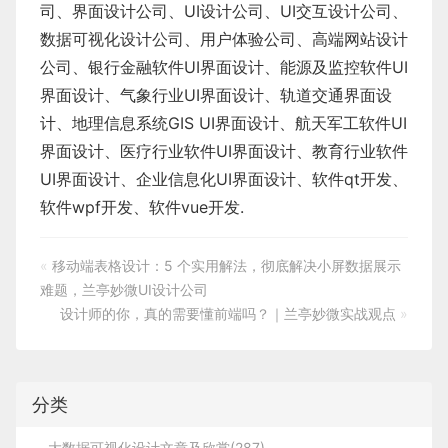
司、界面设计公司、
UI设计公司
、
UI交互设计公司
、
数据可视化设计公司
、
用户体验公司
、
高端网站设计
公司
、
银行金融软件
UI界面设计
、
能源及监控软件
UI
界面设计
、
气象行业
UI界面设计
、
轨道交通界面设
计
、
地理信息系统
GIS UI界面设计
、
航天军工软件
UI
界面设计
、
医疗行业软件
UI界面设计
、
教育行业软件
UI界面设计
、
企业信息化UI界面设计、
软件qt开发
、
软件wpf开发
、
软件vue开发.
«
移动端表格设计：5 个实用解法，彻底解决小屏数据展示
难题，兰亭妙微UI设计公司
设计师的你，真的需要懂前端吗？｜兰亭妙微实战观点
»
分类
大数据可视化设计文章及欣赏(287)