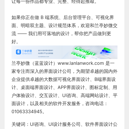
让每一份作品都专业、完整、经得起推敲。
如果你正在做 B 端系统、后台管理平台、可视化界
面、明暗双主题、设计规范体系，欢迎和兰亭妙微交
流 —— 我们用可落地的设计，帮你把产品做到更
好。
兰亭妙微（蓝蓝设计）
www.lanlanwork.com
是一
家专注而深入的界面设计公司，为期望卓越的国内外
企业提供卓越的
大数据可视化界面设计
、
B端界面设
计
、
桌面端界面设计
、
APP界面设计
、
图标定制
、
用
户体验设计
、
交互设计
、
UI咨询
、
高端网站设计
、
平
面设计
，以及相关的软件开发服务，咨询电话：
01063334945。
关键词：
UI咨询
、
UI设计服务公司
、
软件界面设计公