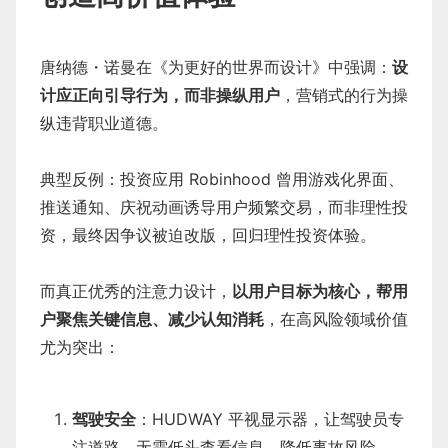
唐纳德・诺曼在《为更好的世界而设计》中强调：
设
计应正向引导行为，而非操纵用户
，营销式的行为操
纵违背职业道德。
典型反例：投资应用 Robinhood 曾用游戏化界面、
推送通知、庆祝动画诱导用户频繁交易，而非理性投
资，最终因争议被迫改版，回归理性投资体验。
而真正优秀的注意力设计，
以用户目标为核心，帮用
户聚焦关键信息、减少认知消耗
，在高风险领域价值
尤为突出：
驾驶安全
：HUDWAY 平视显示器，让驾驶员专
注道路，无需低头查看信息，降低事故风险。