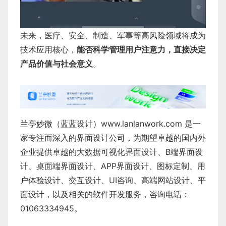
未来，医疗、安全、制造、军事等高风险领域将成为
技术应用核心，
能否科学管理用户注意力，直接决定
产品价值与社会意义
。
兰亭妙微（蓝蓝设计）
www.lanlanwork.com
是一
家专注而深入的界面设计公司，为期望卓越的国内外
企业提供卓越的
大数据可视化界面设计
、
B端界面设
计
、
桌面端界面设计
、
APP界面设计
、
图标定制
、
用
户体验设计
、
交互设计
、
UI咨询
、
高端网站设计
、
平
面设计
，以及相关的软件开发服务，咨询电话：
01063334945。