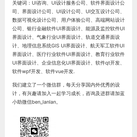
关键词：
UI咨询
、
UI设计服务公司
、
软件界面设计公
司、界面设计公司、
UI设计公司
、
UI交互设计公司
、
数据可视化设计公司
、
用户体验公司
、
高端网站设计
公司
、
银行金融软件
UI界面设计
、
能源及监控软件
UI
界面设计
、
气象行业
UI界面设计
、
轨道交通界面设
计
、
地理信息系统
GIS UI界面设计
、
航天军工软件
UI
界面设计
、
医疗行业软件
UI界面设计
、
教育行业软件
UI界面设计
、
企业信息化UI界面设计、
软件qt开发
、
软件wpf开发
、
软件vue开发.
我们建立了一个微信群，每天分享国内外优秀的设
计，有兴趣请加入一起学习成长，咨询及进群请加蓝
小助微信ben_lanlan。