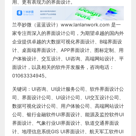
用、更有表现力的界面设计。
兰亭妙微（蓝蓝设计）
www.lanlanwork.com
是一
家专注而深入的界面设计公司，为期望卓越的国内外
企业提供卓越的
大数据可视化界面设计
、
B端界面设
计
、
桌面端界面设计
、
APP界面设计
、
图标定制
、
用
户体验设计
、
交互设计
、
UI咨询
、
高端网站设计
、
平
面设计
，以及相关的软件开发服务，咨询电话：
01063334945。
关键词：
UI咨询
、
UI设计服务公司
、
软件界面设计公
司、界面设计公司、
UI设计公司
、
UI交互设计公司
、
数据可视化设计公司
、
用户体验公司
、
高端网站设计
公司
、
银行金融软件
UI界面设计
、
能源及监控软件
UI
界面设计
、
气象行业
UI界面设计
、
轨道交通界面设
计
、
地理信息系统
GIS UI界面设计
、
航天军工软件
UI