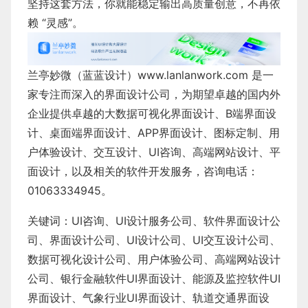
坚持这套方法，你就能稳定输出高质量创意，不再依
赖 “灵感”。
兰亭妙微（蓝蓝设计）
www.lanlanwork.com
是一
家专注而深入的界面设计公司，为期望卓越的国内外
企业提供卓越的
大数据可视化界面设计
、
B端界面设
计
、
桌面端界面设计
、
APP界面设计
、
图标定制
、
用
户体验设计
、
交互设计
、
UI咨询
、
高端网站设计
、
平
面设计
，以及相关的软件开发服务，咨询电话：
01063334945。
关键词：
UI咨询
、
UI设计服务公司
、
软件界面设计公
司、界面设计公司、
UI设计公司
、
UI交互设计公司
、
数据可视化设计公司
、
用户体验公司
、
高端网站设计
公司
、
银行金融软件
UI界面设计
、
能源及监控软件
UI
界面设计
、
气象行业
UI界面设计
、
轨道交通界面设