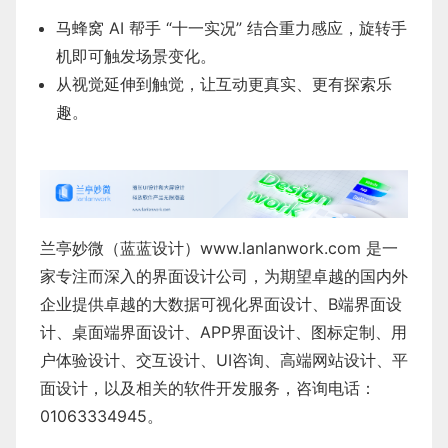
马蜂窝 AI 帮手 “十一实况” 结合重力感应，旋转手
机即可触发场景变化。
从视觉延伸到触觉，让互动更真实、更有探索乐
趣。
兰亭妙微（蓝蓝设计）
www.lanlanwork.com
是一
家专注而深入的界面设计公司，为期望卓越的国内外
企业提供卓越的
大数据可视化界面设计
、
B端界面设
计
、
桌面端界面设计
、
APP界面设计
、
图标定制
、
用
户体验设计
、
交互设计
、
UI咨询
、
高端网站设计
、
平
面设计
，以及相关的软件开发服务，咨询电话：
01063334945。