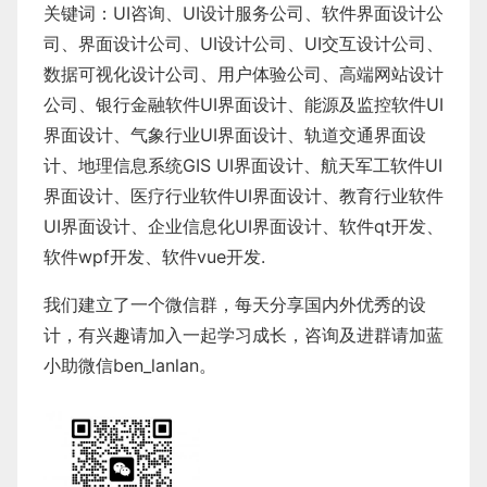
关键词：
UI咨询
、
UI设计服务公司
、
软件界面设计公
司、界面设计公司、
UI设计公司
、
UI交互设计公司
、
数据可视化设计公司
、
用户体验公司
、
高端网站设计
公司
、
银行金融软件
UI界面设计
、
能源及监控软件
UI
界面设计
、
气象行业
UI界面设计
、
轨道交通界面设
计
、
地理信息系统
GIS UI界面设计
、
航天军工软件
UI
界面设计
、
医疗行业软件
UI界面设计
、
教育行业软件
UI界面设计
、
企业信息化UI界面设计、
软件qt开发
、
软件wpf开发
、
软件vue开发.
我们建立了一个微信群，每天分享国内外优秀的设
计，有兴趣请加入一起学习成长，咨询及进群请加蓝
小助微信ben_lanlan。