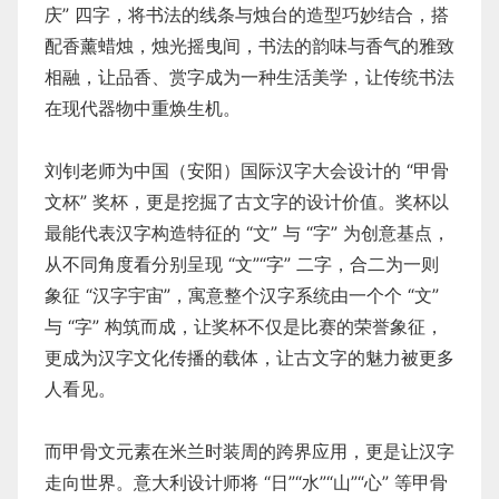
庆” 四字，将书法的线条与烛台的造型巧妙结合，搭
配香薰蜡烛，烛光摇曳间，书法的韵味与香气的雅致
相融，让品香、赏字成为一种生活美学，让传统书法
在现代器物中重焕生机。
刘钊老师为中国（安阳）国际汉字大会设计的 “甲骨
文杯” 奖杯，更是挖掘了古文字的设计价值。奖杯以
最能代表汉字构造特征的 “文” 与 “字” 为创意基点，
从不同角度看分别呈现 “文”“字” 二字，合二为一则
象征 “汉字宇宙”，寓意整个汉字系统由一个个 “文”
与 “字” 构筑而成，让奖杯不仅是比赛的荣誉象征，
更成为汉字文化传播的载体，让古文字的魅力被更多
人看见。
而甲骨文元素在米兰时装周的跨界应用，更是让汉字
走向世界。意大利设计师将 “日”“水”“山”“心” 等甲骨