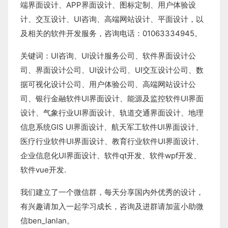
端界面设计
、
APP界面设计
、
图标定制
、
用户体验设
计
、
交互设计
、
UI咨询
、
高端网站设计
、
平面设计
，以
及相关的软件开发服务，咨询电话：01063334945。
关键词：
UI咨询
、
UI设计服务公司
、
软件界面设计公
司、界面设计公司、
UI设计公司
、
UI交互设计公司
、
数
据可视化设计公司
、
用户体验公司
、
高端网站设计公
司
、
银行金融软件
UI界面设计
、
能源及监控软件
UI界面
设计
、
气象行业
UI界面设计
、
轨道交通界面设计
、
地理
信息系统
GIS UI界面设计
、
航天军工软件
UI界面设计
、
医疗行业软件
UI界面设计
、
教育行业软件
UI界面设计
、
企业信息化UI界面设计、
软件qt开发
、
软件wpf开发
、
软件vue开发.
我们建立了一个微信群，每天分享国内外优秀的设计，
有兴趣请加入一起学习成长，咨询及进群请加蓝小助微
信ben_lanlan。