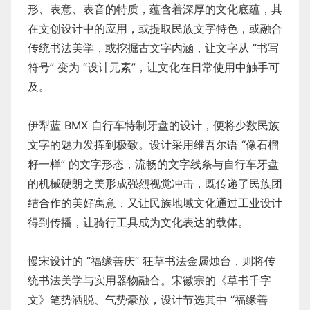
形、表意、表音的特质，蕴含着深厚的文化底蕴，其
在文创设计中的应用，或提取民族文字特色，或融合
传统书法美学，或挖掘古文字内涵，让文字从 “书写
符号” 变为 “设计元素”，让文化在日常使用中触手可
及。
伊犁蓝 BMX 自行车特制牙盘的设计，便将少数民族
文字的魅力发挥到极致。设计采用维吾尔语 “像石榴
籽一样” 的文字形态，流畅的文字线条与自行车牙盘
的机械硬朗之美形成强烈视觉冲击，既传递了民族团
结合作的美好寓意，又让民族地域文化通过工业设计
得到传播，让骑行工具成为文化表达的载体。
慢宋设计的 “福缘善庆” 狂草书法金属烛台，则将传
统书法美学与实用器物融合。宋徽宗的《草书千字
文》笔势洒脱、气势豪放，设计节选其中 “福缘善