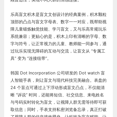
乐高盲文积木是盲文文创设计的经典案例，积木颗粒
顶部的凸点与盲文字母表、数字一一对应，既帮助视
障儿童锻炼触觉技能、学习盲文，又与乐高常规玩乐
系统兼容；更贴心的是，积木上印有清晰的字母、数
字与符号，让正常视力的儿童、教师能一同参与，通
过玩乐实现无障碍的互动与交流，让盲文从 “专属工
具” 变为 “连接纽带”。
韩国 Dot Incorporation 公司研发的 Dot watch 盲
人智能手表，则让盲文与现代科技完美融合。表盘的
24 个盲点可通过上下浮动形成盲文凸点，不仅能清
晰 “诉说” 时间，还能将短信、社交信息、来电姓名
与号码实时转化为盲文，让视障人群无需等待即可获
取信息；同时，手表支持私密浏览备忘录，真正打破
了视障人群的信息接收壁垒，让科技为盲文赋能，让