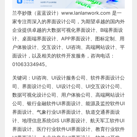
兰亭妙微（蓝蓝设计）
www.lanlanwork.com
是一
家专注而深入的界面设计公司，为期望卓越的国内外
企业提供卓越的
大数据可视化界面设计
、
B端界面设
计
、
桌面端界面设计
、
APP界面设计
、
图标定制
、
用
户体验设计
、
交互设计
、
UI咨询
、
高端网站设计
、
平
面设计
，以及相关的软件开发服务，咨询电话：
01063334945。
关键词：
UI咨询
、
UI设计服务公司
、
软件界面设计公
司、界面设计公司、
UI设计公司
、
UI交互设计公司
、
数据可视化设计公司
、
用户体验公司
、
高端网站设计
公司
、
银行金融软件
UI界面设计
、
能源及监控软件
UI
界面设计
、
气象行业
UI界面设计
、
轨道交通界面设
计
、
地理信息系统
GIS UI界面设计
、
航天军工软件
UI
界面设计
、
医疗行业软件
UI界面设计
、
教育行业软件