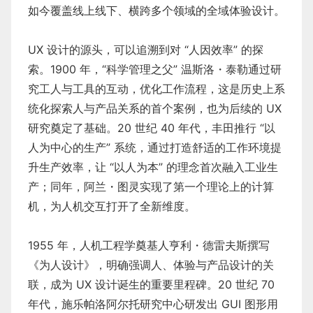
如今覆盖线上线下、横跨多个领域的全域体验设计。
UX 设计的源头，可以追溯到对 “人因效率” 的探
索。1900 年，“科学管理之父” 温斯洛・泰勒通过研
究工人与工具的互动，优化工作流程，这是历史上系
统化探索人与产品关系的首个案例，也为后续的 UX
研究奠定了基础。20 世纪 40 年代，丰田推行 “以
人为中心的生产” 系统，通过打造舒适的工作环境提
升生产效率，让 “以人为本” 的理念首次融入工业生
产；同年，阿兰・图灵实现了第一个理论上的计算
机，为人机交互打开了全新维度。
1955 年，人机工程学奠基人亨利・德雷夫斯撰写
《为人设计》，明确强调人、体验与产品设计的关
联，成为 UX 设计诞生的重要里程碑。20 世纪 70
年代，施乐帕洛阿尔托研究中心研发出 GUI 图形用