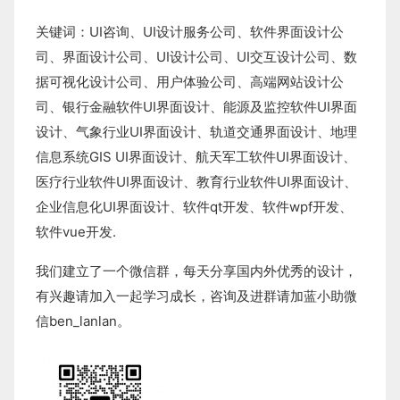
关键词：
UI咨询
、
UI设计服务公司
、
软件界面设计公
司、界面设计公司、
UI设计公司
、
UI交互设计公司
、
数
据可视化设计公司
、
用户体验公司
、
高端网站设计公
司
、
银行金融软件
UI界面设计
、
能源及监控软件
UI界面
设计
、
气象行业
UI界面设计
、
轨道交通界面设计
、
地理
信息系统
GIS UI界面设计
、
航天军工软件
UI界面设计
、
医疗行业软件
UI界面设计
、
教育行业软件
UI界面设计
、
企业信息化UI界面设计、
软件qt开发
、
软件wpf开发
、
软件vue开发.
我们建立了一个微信群，每天分享国内外优秀的设计，
有兴趣请加入一起学习成长，咨询及进群请加蓝小助微
信ben_lanlan。