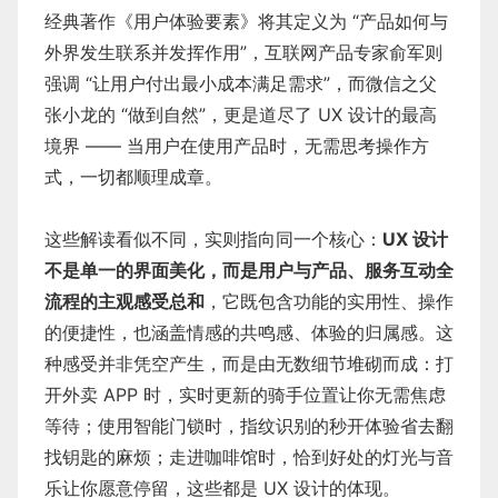
经典著作《用户体验要素》将其定义为 “产品如何与
外界发生联系并发挥作用”，互联网产品专家俞军则
强调 “让用户付出最小成本满足需求”，而微信之父
张小龙的 “做到自然”，更是道尽了 UX 设计的最高
境界 —— 当用户在使用产品时，无需思考操作方
式，一切都顺理成章。
这些解读看似不同，实则指向同一个核心：
UX 设计
不是单一的界面美化，而是用户与产品、服务互动全
流程的主观感受总和
，它既包含功能的实用性、操作
的便捷性，也涵盖情感的共鸣感、体验的归属感。这
种感受并非凭空产生，而是由无数细节堆砌而成：打
开外卖 APP 时，实时更新的骑手位置让你无需焦虑
等待；使用智能门锁时，指纹识别的秒开体验省去翻
找钥匙的麻烦；走进咖啡馆时，恰到好处的灯光与音
乐让你愿意停留，这些都是 UX 设计的体现。