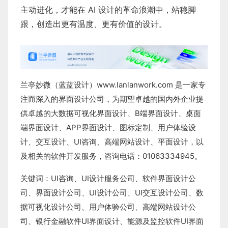
主动进化，才能在 AI 设计的革命浪潮中，站稳脚
跟，创造出更有温度、更有价值的设计。
兰亭妙微（蓝蓝设计）
www.lanlanwork.com
是一家专
注而深入的界面设计公司，为期望卓越的国内外企业提
供卓越的
大数据可视化界面设计
、
B端界面设计
、
桌面
端界面设计
、
APP界面设计
、
图标定制
、
用户体验设
计
、
交互设计
、
UI咨询
、
高端网站设计
、
平面设计
，以
及相关的软件开发服务，咨询电话：01063334945。
关键词：
UI咨询
、
UI设计服务公司
、
软件界面设计公
司、界面设计公司、
UI设计公司
、
UI交互设计公司
、
数
据可视化设计公司
、
用户体验公司
、
高端网站设计公
司
、
银行金融软件
UI界面设计
、
能源及监控软件
UI界面