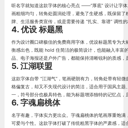
听名字就知道这款字体的核心亮点 ——“厚底” 设计让
画粗细均匀，转角处圆润处理，避免了生硬感，既保留了
牌、生活服务类宣传，或是需要传递 “扎实、靠谱” 调性
4. 优设 标题黑
作为设计圈口碑极佳的免费商用字体，优设标题黑专为大
衡感出色，既能 hold 住简洁的极简设计，也能融入丰
品、电子海报还是户外广告，都能保持清晰锐利的质感，是
5. 江湖联盟
这款字体自带 “江湖气”，笔画硬朗有力，转角处带有轻
格偏复古，却又不失现代设计的简洁，适合用于国风主题、
一，符号部分也极具特色，能为标题增添独特的记忆点，
6. 字魂扁桃体
名字有趣，字体实力更出众。字魂扁桃体的笔画厚重饱满
可爱与个性。这款字体打破了传统粗黑字体的严肃感，适