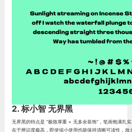
2. 标小智 无界黑
无界黑的特点是 “极致厚重 + 无多余装饰”，笔画饱满
在于辨识度极高，即使缩小使用也能保持清晰可读性，放