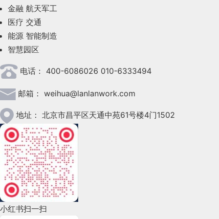
金融
航天军工
2023年6月(58)
医疗
交通
2023年5月(28)
能源
智能制造
智慧园区
2023年4月(47)
电话：
400-6086026 010-6333494
2023年3月(37)
邮箱：
weihua@lanlanwork.com
2023年2月(90)
2023年1月(78)
地址：
北京市昌平区天通中苑61号楼4门1502
2022年12月(45)
2022年11月(69)
2022年10月(51)
2022年9月(135)
小红书扫一扫
2022年8月(60)