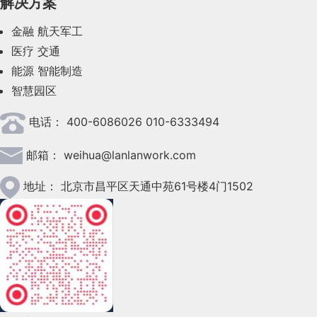
解决方案
2023年7月(62)
金融
航天军工
2023年6月(58)
医疗
交通
2023年5月(28)
能源
智能制造
智慧园区
2023年4月(47)
电话：
400-6086026 010-6333494
2023年3月(37)
邮箱：
weihua@lanlanwork.com
2023年2月(90)
2023年1月(78)
地址：
北京市昌平区天通中苑61号楼4门1502
2022年12月(45)
2022年11月(69)
2022年10月(51)
2022年9月(135)