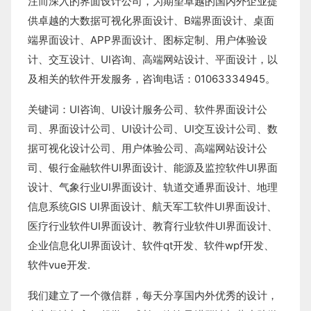
注而深入的界面设计公司，为期望卓越的国内外企业提
供卓越的
大数据可视化界面设计
、
B端界面设计
、
桌面
端界面设计
、
APP界面设计
、
图标定制
、
用户体验设
计
、
交互设计
、
UI咨询
、
高端网站设计
、
平面设计
，以
及相关的软件开发服务，咨询电话：01063334945。
关键词：
UI咨询
、
UI设计服务公司
、
软件界面设计公
司、界面设计公司、
UI设计公司
、
UI交互设计公司
、
数
据可视化设计公司
、
用户体验公司
、
高端网站设计公
司
、
银行金融软件
UI界面设计
、
能源及监控软件
UI界面
设计
、
气象行业
UI界面设计
、
轨道交通界面设计
、
地理
信息系统
GIS UI界面设计
、
航天军工软件
UI界面设计
、
医疗行业软件
UI界面设计
、
教育行业软件
UI界面设计
、
企业信息化UI界面设计、
软件qt开发
、
软件wpf开发
、
软件vue开发.
我们建立了一个微信群，每天分享国内外优秀的设计，