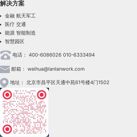
解决方案
2023年7月(62)
金融
航天军工
2023年6月(58)
医疗
交通
2023年5月(28)
能源
智能制造
智慧园区
2023年4月(47)
电话：
400-6086026 010-6333494
2023年3月(37)
邮箱：
weihua@lanlanwork.com
2023年2月(90)
2023年1月(78)
地址：
北京市昌平区天通中苑61号楼4门1502
2022年12月(45)
2022年11月(69)
2022年10月(51)
2022年9月(135)