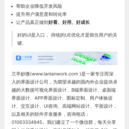
帮助企业降低开发风险
提升用户满意度和转化率
让产品真正做到
好看、好用、好成长
好的UI是入口， 持续的UE优化才是留住用户的关
键。
兰亭妙微(
www.lanlanwork.com
)是一家专注而深
入的界面设计公司，为期望卓越的国内外企业提供卓
越的
大数据可视化界面设计
、
B端界面设计
、
桌面端
界面设计
、
APP界面设计
、
图标定制
、
用户体验设
计
、
交互设计
、
UI咨询
、
高端网站设计
、
平面设计
，
以及相关的软件开发服务，咨询电话：
01063334945。我们建立了一个微信群，每天分享