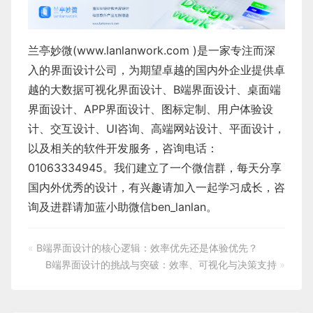
兰亭妙微(
www.lanlanwork.com
)是一家专注而深
入的界面设计公司，为期望卓越的国内外企业提供卓
越的
大数据可视化界面设计
、
B端界面设计
、
桌面端
界面设计
、
APP界面设计
、
图标定制
、
用户体验设
计
、
交互设计
、
UI咨询
、
高端网站设计
、
平面设计
，
以及相关的软件开发服务，咨询电话：
01063334945。我们建立了一个微信群，每天分享
国内外优秀的设计，有兴趣请加入一起学习成长，咨
询及进群请加蓝小助微信ben_lanlan。
«
B端界面设计的核心逻辑：效率优先还是体验优先？
B端界面设计的挑战与突破：效率、可视化与决策支持
»