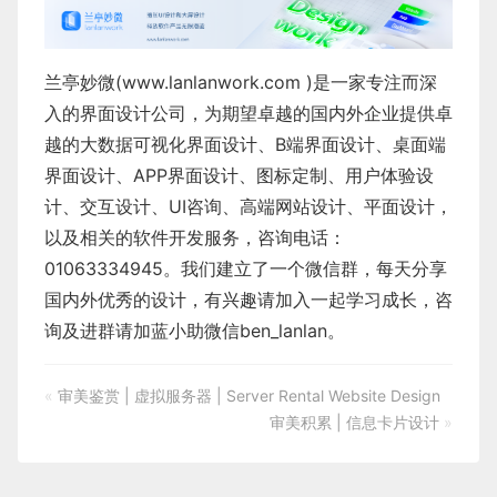
兰亭妙微(
www.lanlanwork.com
)是一家专注而深
入的界面设计公司，为期望卓越的国内外企业提供卓
越的
大数据可视化界面设计
、
B端界面设计
、
桌面端
界面设计
、
APP界面设计
、
图标定制
、
用户体验设
计
、
交互设计
、
UI咨询
、
高端网站设计
、
平面设计
，
以及相关的软件开发服务，咨询电话：
01063334945。我们建立了一个微信群，每天分享
国内外优秀的设计，有兴趣请加入一起学习成长，咨
询及进群请加蓝小助微信ben_lanlan。
«
审美鉴赏 | 虚拟服务器 | Server Rental Website Design
审美积累 | 信息卡片设计
»