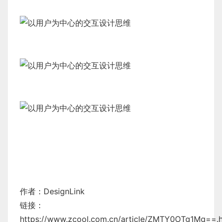
作者：DesignLink
链接：
https://www.zcool.com.cn/article/ZMTY0OTg1Mg==.