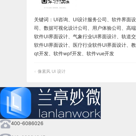
关键词：
UI咨询
、
UI设计服务公司
、
软件界面设
司
、
数据可视化设计公司
、
用户体验公司
、
高端
软件
UI界面设计
、
气象行业
UI界面设计
、
轨道交
软件
UI界面设计
、
医疗行业软件
UI界面设计
、
教
qt开发
、
软件wpf开发
、
软件vue开发
«
像素风 UI 设计
400-6086026