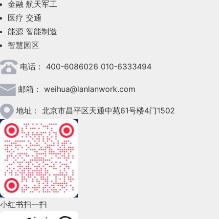
金融
航天军工
2023年6月(58)
医疗
交通
2023年5月(28)
能源
智能制造
智慧园区
2023年4月(47)
电话：
400-6086026 010-6333494
2023年3月(37)
邮箱：
weihua@lanlanwork.com
2023年2月(90)
2023年1月(78)
地址：
北京市昌平区天通中苑61号楼4门1502
2022年12月(45)
2022年11月(69)
2022年10月(51)
2022年9月(135)
小红书扫一扫
2022年8月(60)