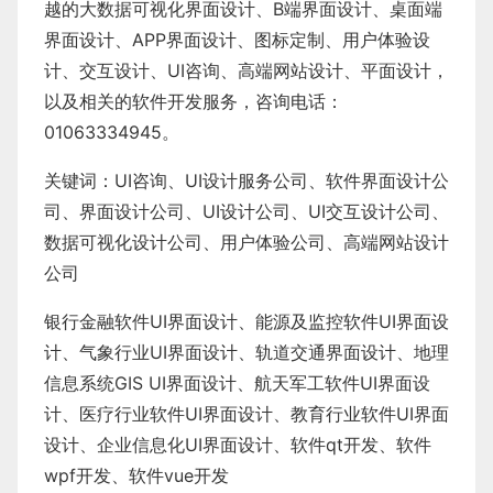
越的
大数据可视化界面设计
、
B端界面设计
、
桌面端
界面设计
、
APP界面设计
、
图标定制
、
用户体验设
计
、
交互设计
、
UI咨询
、
高端网站设计
、
平面设计
，
以及相关的软件开发服务，咨询电话：
01063334945。
关键词：
UI咨询
、
UI设计服务公司
、
软件界面设计公
司、界面设计公司、
UI设计公司
、
UI交互设计公司
、
数据可视化设计公司
、
用户体验公司
、
高端网站设计
公司
银行金融软件
UI界面设计
、
能源及监控软件
UI界面设
计
、
气象行业
UI界面设计
、
轨道交通界面设计
、
地理
信息系统
GIS UI界面设计
、
航天军工软件
UI界面设
计
、
医疗行业软件
UI界面设计
、
教育行业软件
UI界面
设计
、
企业信息化UI界面设计、
软件qt开发
、
软件
wpf开发
、
软件vue开发