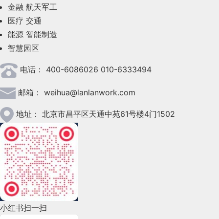
金融
航天军工
2023年6月(58)
医疗
交通
2023年5月(28)
能源
智能制造
智慧园区
2023年4月(47)
电话：
400-6086026 010-6333494
2023年3月(37)
邮箱：
weihua@lanlanwork.com
2023年2月(90)
2023年1月(78)
地址：
北京市昌平区天通中苑61号楼4门1502
2022年12月(45)
2022年11月(69)
2022年10月(51)
2022年9月(135)
小红书扫一扫
2022年8月(60)