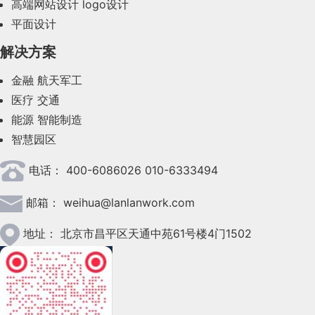
高端网站设计
logo设计
平面设计
2023年8月(88)
解决方案
2023年7月(62)
金融
航天军工
2023年6月(58)
医疗
交通
2023年5月(28)
能源
智能制造
智慧园区
2023年4月(47)
电话：
400-6086026 010-6333494
2023年3月(37)
邮箱：
weihua@lanlanwork.com
2023年2月(90)
2023年1月(78)
地址：
北京市昌平区天通中苑61号楼4门1502
2022年12月(45)
2022年11月(69)