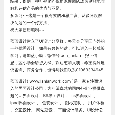
结果，提供一种可视化的视角以便团队成员更好地理
解和评估产品的优势与不足。
多练习~~这是一个很有效的积思广议、从多角度解
决问题的一个好方法。
祝大家使用顺利~~
蓝蓝设计建立了UI设计分享群，每天会分享国内外的
一些优秀设计，如果有兴趣的话，可以进入一起成长
学习，请加蓝小助，微信号:ben_lanlan，报下信
息，蓝小助会请您入群。欢迎您加入噢～希望得到建
议咨询、商务合作，也请与我们联系01063334945
蓝蓝设计( www.lanlanwork.com )
是一家专注而深
入的界面设计公司，为期望卓越的国内外企业提供卓
越的
UI界面设计
、
BS界面设计
、
cs界面设计
、
ipad界面设计
、
包装设计
、
图标定制
、
用户体验
、
交互设计
、
网站建设
、
平面设计服务
、
UI设计公