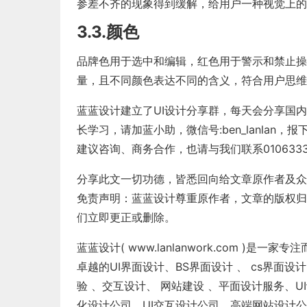
参差不齐的现象得到缓解，给用户一种视觉上的
3.3.颜色
品牌色用于选中和编辑，红色用于警示和禁止操
量，且不同颜色表达不同的含义，符合用户思维
蓝蓝设计建立了UI设计分享群，每天会分享国
长学习，请加蓝小助，微信号:ben_lanla
建议咨询、商务合作，也请与我们联系0106333
分享此文一切功德，皆悉回向给文章原作者及众
免责声明：蓝蓝设计尊重原作者，文章的版权归
们立即更正或删除。
蓝蓝设计( www.lanlanwork.com )
是一家专注
卓越的
UI界面设计
、
BS界面设计
、
cs界面设计
验
、
交互设计
、
网站建设
、
平面设计服务
、
U
化设计公司
、
UI交互设计公司
、
高端网站设计公