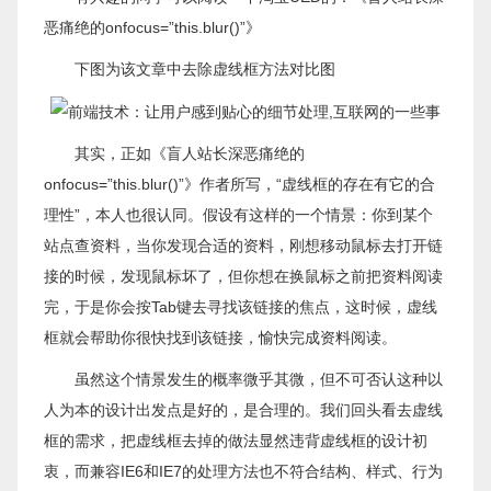
恶痛绝的onfocus=”this.blur()”》
下图为该文章中去除虚线框方法对比图
其实，正如《盲人站长深恶痛绝的
onfocus=”this.blur()”》作者所写，“虚线框的存在有它的合
理性”，本人也很认同。假设有这样的一个情景：你到某个
站点查资料，当你发现合适的资料，刚想移动鼠标去打开链
接的时候，发现鼠标坏了，但你想在换鼠标之前把资料阅读
完，于是你会按Tab键去寻找该链接的焦点，这时候，虚线
框就会帮助你很快找到该链接，愉快完成资料阅读。
虽然这个情景发生的概率微乎其微，但不可否认这种以
人为本的设计出发点是好的，是合理的。我们回头看去虚线
框的需求，把虚线框去掉的做法显然违背虚线框的设计初
衷，而兼容IE6和IE7的处理方法也不符合结构、样式、行为