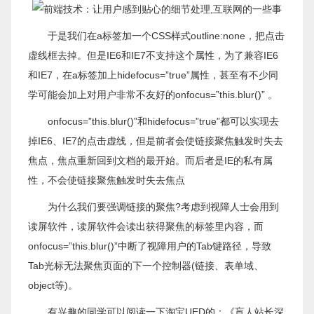
于是我们在a标签加一个CSS样式outline:none，把点击
虚线框去掉。但是IE6和IE7不支持这个属性，为了兼容IE6
和IE7，在a标签加上hidefocus=”true”属性，甚至有不少同
学可能会加上对用户非常不友好的onfocus=”this.blur()” 。
onfocus=”this.blur()”和hidefocus=”true”都可以实现去
掉IE6、IE7的点击虚线，但是前者会使链接聚焦触发时失去
焦点，焦点重新回到文档的最开始。而后者是IE的私有属
性，不会使链接聚焦触发时失去焦点
为什么我们要强调链接的聚焦?考虑到视障人士会用到
读屏软件，读屏软件会读出获得聚焦的标签里内容，而
onfocus=”this.blur()”中断了视障用户的Tab键路径，导致
Tab光标无法聚焦页面的下一个控制器(链接、表单域、
object等)。
有兴趣的同学可以阅读一下淘宝UED的：《盲人站长深