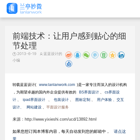
前端技术：让用户感到贴心的细
节处理
2013-6-19
蓝蓝设计的
小编
转载蓝蓝设计(
www.lanlanwork.com
)是一家专注而深入的设计机构
，为期望卓越的国内外企业提供有效的
BS界面设计
、
cs界面设
计
、
ipad界面设计
、
包装设计
、
图标定制
、
用户体验 、交互
设计、
网站建设
、
平面设计服务
来源：http://www.yixieshi.com/ucd/13892.html
如果您想订阅本博客内容，每天自动发到您的邮箱中，
请点这
里