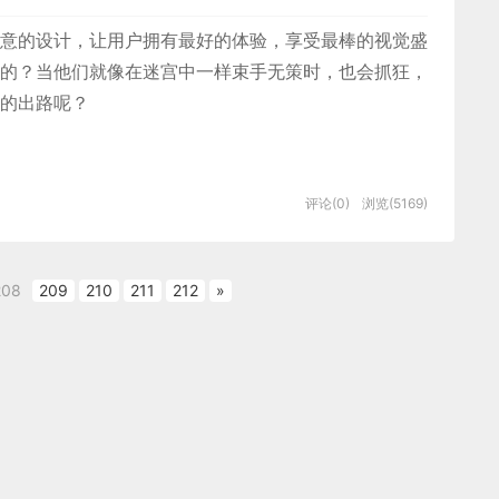
意的设计，让用户拥有最好的体验，享受最棒的视觉盛
的？当他们就像在迷宫中一样束手无策时，也会抓狂，
的出路呢？
面设计公司
，为期望卓越的国内外企业提供有效的
BS界面设
评论(0)
浏览(5169)
定制
、
用户体验 、交互设计、
网站建设
、
平面设计服务
208
209
210
211
212
»