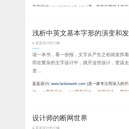
蓝蓝设计(
www.lanlanwork.com
)是一家专注而深入的
界
计
、
cs界面设计
、
ipad界面设计
、
包装设计
、
图标
浅析中英文基本字形的演变和发
蓝蓝设计的小编
读一本书，看一份报，文字从产生之初就发挥着
而在繁杂的文字设计中，跳开这些设计，更该去
变…
蓝蓝设计(
www.lanlanwork.com
)是一家专注而深入的
界
计
、
cs界面设计
、
ipad界面设计
、
包装设计
、
图标
设计师的断网世界
蓝蓝设计的小编