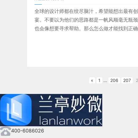
全球的设计师都在绞尽脑汁，希望能想出最有创
宴。不要以为他们的思路都是一帆风顺毫无瓶颈
也会像想要寻求帮助。那么怎么做才能找到正确
蓝蓝设计(
www.lanlanwork.com
)是一家专注而深入的
界
计
、
cs界面设计
、
ipad界面设计
、
包装设计
、
图标
«
1
...
206
207
400-6086026