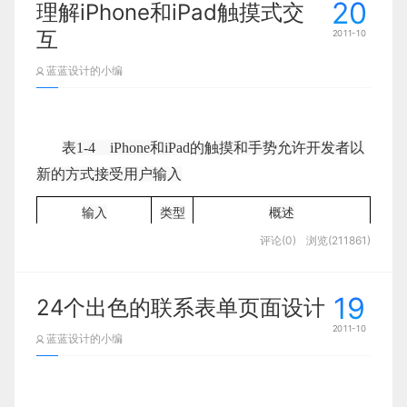
显示分辨率指的是屏幕图像的精密度，是指屏幕所
20
理解iPhone和iPad触摸式交
能显示的像素的多少。
互
2011-10
显示精度是每英寸上可以显示像素（DPI）。
蓝蓝设计的小编
NOKIA N78的物理尺寸为2.4英寸，显示分辨率为
240*320像素；HTC T7278的物理尺寸为2.8英
寸，显示分辨率为480*640像素。两款手机显示精
表1-4 iPhone和iPad的触摸和手势允许开发者以
度不同，同样100*100像素大小的图片在这两款手机
新的方式接受用户输入
上看到的效果也不同，同样大小的图片在HTC
输入
类型
概述
T7278看起来要比NOKIA N78小的多。
评论(0)
浏览(211861)
气泡（
Bubble
）
触摸
触摸并按住不动。在可单
击元素上弹出信息气泡
19
24个出色的联系表单页面设计
轻滑（
Flick
）
触摸
触摸并滑动。滚动页面
2011-10
轻滑，两个手指
手势
使用两个手指触摸并滑动。
蓝蓝设计的小编
滚动可滚动元素
掐捏
手势
移动两个手指。缩小或放大