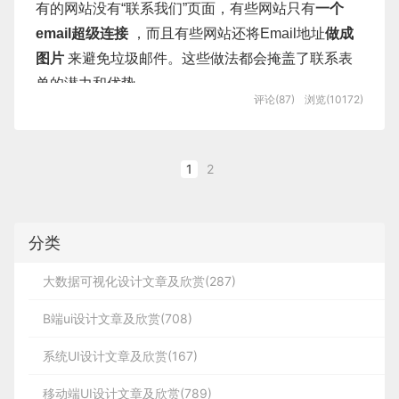
有的网站没有“联系我们”页面，有些网站只有
一个
轻击
触摸
单击。选择
email超级连接
，而且有些网站还将Email地址
做成
轻击，两次
触摸
双击。放大列
图片
来避免垃圾邮件。这些做法都会掩盖了联系表
单的潜力和优势。
评论(87)
浏览(10172)
分辨率种类（不完全统计）：
128*128 128*160 130*130 176*144
接受来自于你的网站的用户的
反馈、纠正甚至是投诉
1
2
176*220 208*208 208*320 240*160
是很有用的。
240*240 240*260
请不要低估联系表单的作用，它是
每个网站必备的。
240*320 240*400 240*432 240*480
分类
我们收集了24个联系表单页面设计，希望你能喜欢
320*240 320*
并能从中获取灵感。
大数据可视化设计文章及欣赏(287)
http://www.berttimmermans.com/
B端ui设计文章及欣赏(708)
系统UI设计文章及欣赏(167)
移动端UI设计文章及欣赏(789)