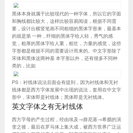
黑体本身就属于比较现代的一种字体，所以它的字面
和胸线都比较大，这样比较容易阅读，根据不同需
要，设计出横竖笔画不同粗细的黑体字形来，最基本
的就是第 一种，纤细的黑体字给人轻，秀气的感
觉，粗厚的黑体字给人重，粗壮，力量的感觉，这些
字形都是根据不同的需要设计而来的。中文字形除了
宋体和黑体这两种基 本字形以外，还有很多不同种
类的，比如
PS：衬线体说法后面会有提到，因为衬线体和无衬
线体都是西方字体发展中出现的说法，套用在中文字
形中，宋体即是衬线体；黑体即是无衬线体。
英文字体之有无衬线体
西方字母的产生过程，经由埃及→腓尼基→希腊的演
变之後，最后在罗马体上集大成，被西方世界广泛运