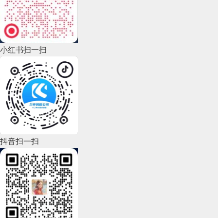
2022年10月(51)
2022年9月(135)
小红书扫一扫
2022年8月(60)
2022年7月(111)
2022年6月(162)
2022年5月(143)
2022年4月(86)
抖音扫一扫
2022年3月(119)
2022年2月(53)
2022年1月(99)