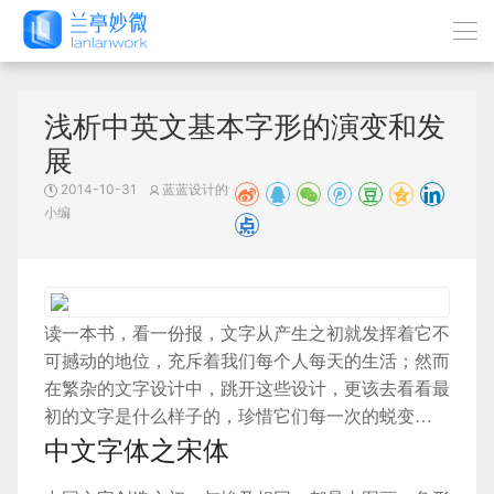
浅析中英文基本字形的演变和发
展
2014-10-31
蓝蓝设计的
小编
读一本书，看一份报，文字从产生之初就发挥着它不
可撼动的地位，充斥着我们每个人每天的生活；然而
在繁杂的文字设计中，跳开这些设计，更该去看看最
初的文字是什么样子的，珍惜它们每一次的蜕变…
中文字体之宋体