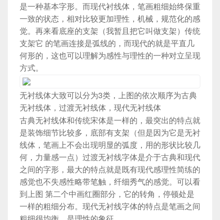
是一种基本字形。而现代衬线体，笔画粗细始终保重
一致的状态，相对比较更加理性，机械，规范化的感
觉。再来看底座的支架（我暂且把它叫做支架）传统
支架它 的笔画连接是弧线的，而现代的就是平直几
何形的，这也可以理解为感性与理性的一种对立呈现
方式。
无衬线体大致可以分为3类，上图的依次顺序为古典
无衬线体，过渡无衬线体，现代无衬线体
古典无衬线体和传统宋体是一样的，最突出的特点就
是装饰细节比较多，底部有支架（但是因为它是无衬
线体，笔画上不会出现明显的弧度，用的形状比较几
何，力量感一点）过渡无衬线字体是介于古典和现代
之间的字形，最大的特点就是既有现代感理性简练的
感觉也不失感性略带笔触，纤细秀气的感觉。可以看
到上图 第二个中画红圈部分，它的转角，停顿处是
一样的粗细分布。现代无衬线字体的特点是笔画之间
粗细很均衡，是理性的象征。