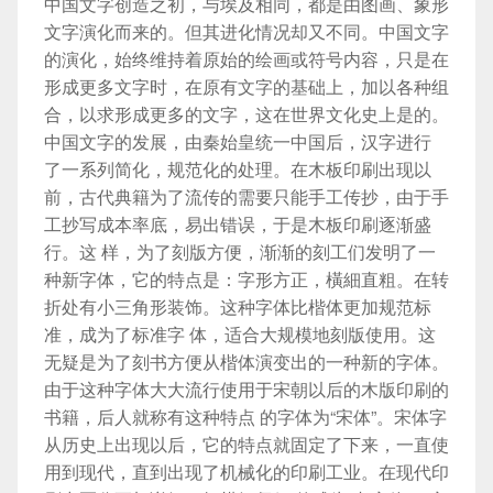
中国文字创造之初，与埃及相同，都是由图画、象形
文字演化而来的。但其进化情况却又不同。中国文字
的演化，始终维持着原始的绘画或符号内容，只是在
形成更多文字时，在原有文字的基础上，加以各种组
合，以求形成更多的文字，这在世界文化史上是的。
中国文字的发展，由秦始皇统一中国后，汉字进行
了一系列简化，规范化的处理。在木板印刷出现以
前，古代典籍为了流传的需要只能手工传抄，由于手
工抄写成本率底，易出错误，于是木板印刷逐渐盛
行。这 样，为了刻版方便，渐渐的刻工们发明了一
种新字体，它的特点是：字形方正，橫細直粗。在转
折处有小三角形装饰。这种字体比楷体更加规范标
准，成为了标准字 体，适合大规模地刻版使用。这
无疑是为了刻书方便从楷体演变出的一种新的字体。
由于这种字体大大流行使用于宋朝以后的木版印刷的
书籍，后人就称有这种特点 的字体为“宋体”。宋体字
从历史上出现以后，它的特点就固定了下来，一直使
用到现代，直到出现了机械化的印刷工业。在现代印