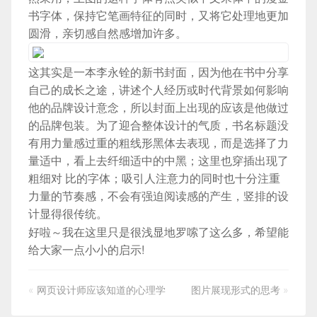
书字体，保持它笔画特征的同时，又将它处理地更加
圆滑，亲切感自然感增加许多。
这其实是一本李永铨的新书封面，因为他在书中分享
自己的成长之途，讲述个人经历或时代背景如何影响
他的品牌设计意念，所以封面上出现的应该是他做过
的品牌包装。为了迎合整体设计的气质，书名标题没
有用力量感过重的粗线形黑体去表现，而是选择了力
量适中，看上去纤细适中的中黑；这里也穿插出现了
粗细对 比的字体；吸引人注意力的同时也十分注重
力量的节奏感，不会有强迫阅读感的产生，竖排的设
计显得很传统。
好啦～我在这里只是很浅显地罗嗦了这么多，希望能
给大家一点小小的启示!
«
网页设计师应该知道的心理学
图片展现形式的思考
»