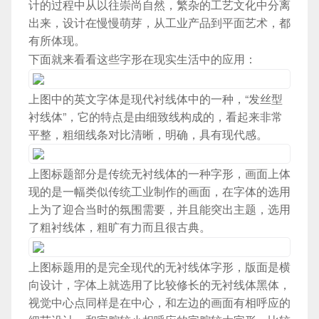
计的过程中从以往崇尚自然，繁杂的工艺文化中分离
出来，设计在慢慢萌芽，从工业产品到平面艺术，都
有所体现。
下面就来看看这些字形在现实生活中的应用：
上图中的英文字体是现代衬线体中的一种，“发丝型
衬线体”，它的特点是由细致线构成的，看起来非常
平整，粗细线条对比清晰，明确，具有现代感。
上图标题部分是传统无衬线体的一种字形，画面上体
现的是一幅类似传统工业制作的画面，在字体的选用
上为了迎合当时的氛围需要，并且能突出主题，选用
了粗衬线体，粗旷有力而且很古典。
上图标题用的是完全现代的无衬线体字形，版面是横
向设计，字体上就选用了比较修长的无衬线体黑体，
视觉中心点同样是在中心，和左边的画面有相呼应的