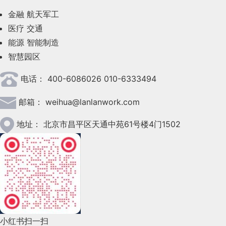
金融
航天军工
2023年6月(58)
医疗
交通
2023年5月(28)
能源
智能制造
智慧园区
2023年4月(47)
电话：
400-6086026 010-6333494
2023年3月(37)
邮箱：
weihua@lanlanwork.com
2023年2月(90)
2023年1月(78)
地址：
北京市昌平区天通中苑61号楼4门1502
2022年12月(45)
2022年11月(69)
2022年10月(51)
2022年9月(135)
小红书扫一扫