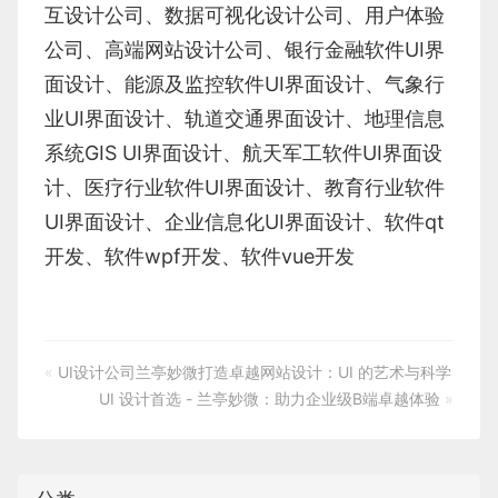
互设计公司
、
数据可视化设计公司
、
用户体验
公司
、
高端网站设计公司
、
银行金融软件
UI界
面设计
、
能源及监控软件
UI界面设计
、
气象行
业
UI界面设计
、
轨道交通界面设计
、
地理信息
系统
GIS UI界面设计
、
航天军工软件
UI界面设
计
、
医疗行业软件
UI界面设计
、
教育行业软件
UI界面设计
、
企业信息化UI界面设计、
软件qt
开发
、
软件wpf开发
、
软件vue开发
«
UI设计公司兰亭妙微打造卓越网站设计：UI 的艺术与科学
UI 设计首选 - 兰亭妙微：助力企业级B端卓越体验
»