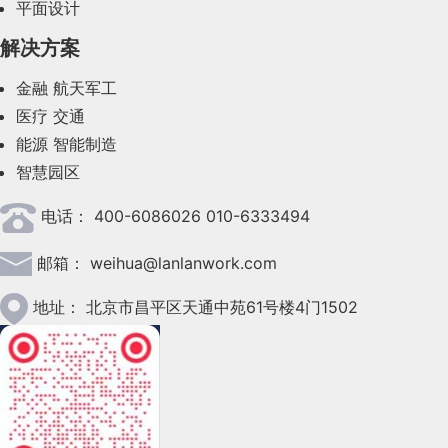
平面设计
2023年8月(88)
解决方案
2023年7月(62)
金融
航天军工
2023年6月(58)
医疗
交通
2023年5月(28)
能源
智能制造
智慧园区
2023年4月(47)
电话：
400-6086026 010-6333494
2023年3月(37)
邮箱：
weihua@lanlanwork.com
2023年2月(90)
2023年1月(78)
地址：
北京市昌平区天通中苑61号楼4门1502
2022年12月(45)
2022年11月(69)
2022年10月(51)