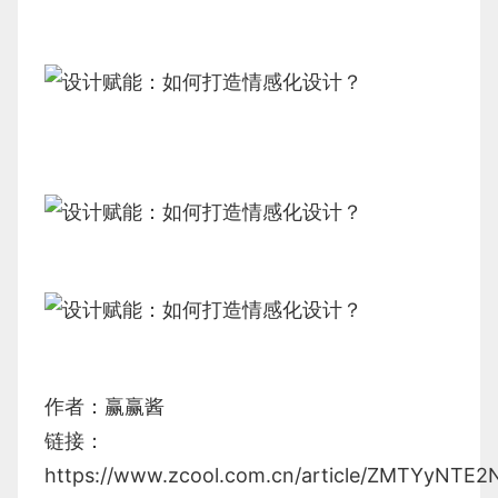
作者：赢赢酱
链接：
https://www.zcool.com.cn/article/ZMTYyNTE2