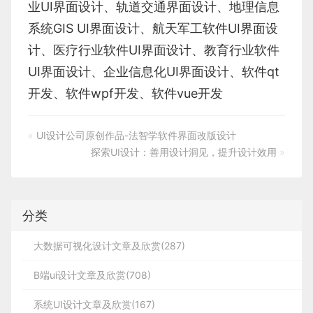
业
UI界面设计
、
轨道交通界面设计
、
地理信息
系统
GIS UI界面设计
、
航天军工软件
UI界面设
计
、
医疗行业软件
UI界面设计
、
教育行业软件
UI界面设计
、
企业信息化UI界面设计、
软件qt
开发
、
软件wpf开发
、
软件vue开发
«
UI设计公司原创作品-法智学软件界面改版设计
探索UI设计：善用设计洞见，提升设计效用
»
分类
大数据可视化设计文章及欣赏(287)
B端ui设计文章及欣赏(708)
系统UI设计文章及欣赏(167)