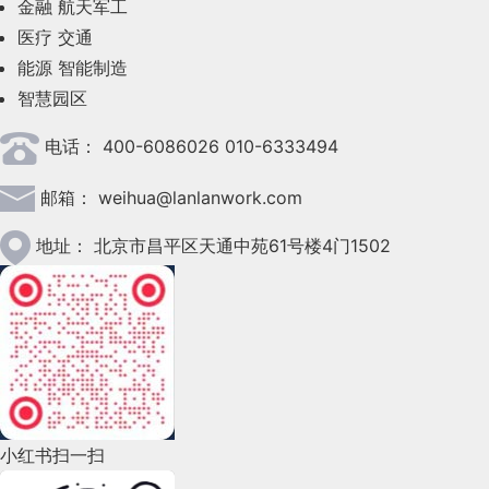
金融
航天军工
2023年6月(58)
医疗
交通
2023年5月(28)
能源
智能制造
智慧园区
2023年4月(47)
电话：
400-6086026 010-6333494
2023年3月(37)
邮箱：
weihua@lanlanwork.com
2023年2月(90)
2023年1月(78)
地址：
北京市昌平区天通中苑61号楼4门1502
2022年12月(45)
2022年11月(69)
2022年10月(51)
2022年9月(135)
小红书扫一扫
2022年8月(60)