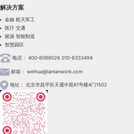
解决方案
2023年7月(62)
金融
航天军工
2023年6月(58)
医疗
交通
2023年5月(28)
能源
智能制造
智慧园区
2023年4月(47)
电话：
400-6086026 010-6333494
2023年3月(37)
邮箱：
weihua@lanlanwork.com
2023年2月(90)
2023年1月(78)
地址：
北京市昌平区天通中苑61号楼4门1502
2022年12月(45)
2022年11月(69)
2022年10月(51)
2022年9月(135)