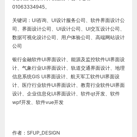
01063334945。
关键词：
UI咨询
、
UI设计服务公司
、
软件界面设计公
司、界面设计公司、
UI设计公司
、
UI交互设计公司
、
数据可视化设计公司
、
用户体验公司
、
高端网站设计
公司
银行金融软件
UI界面设计
、
能源及监控软件
UI界面设
计
、
气象行业
UI界面设计
、
轨道交通界面设计
、
地理
信息系统
GIS UI界面设计
、
航天军工软件
UI界面设
计
、
医疗行业软件
UI界面设计
、
教育行业软件
UI界面
设计
、
企业信息化UI界面设计、
软件qt开发
、
软件
wpf开发
、
软件vue开发
作者：SFUP_DESIGN